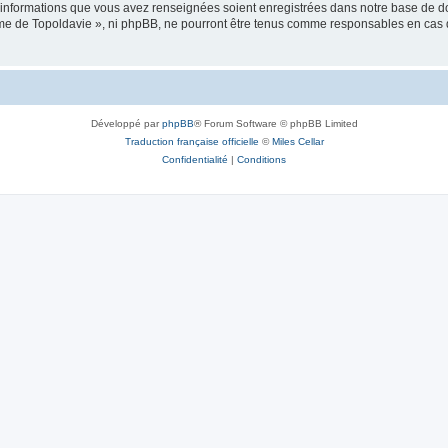
es informations que vous avez renseignées soient enregistrées dans notre base de 
isme de Topoldavie », ni phpBB, ne pourront être tenus comme responsables en cas 
Développé par
phpBB
® Forum Software © phpBB Limited
Traduction française officielle
©
Miles Cellar
Confidentialité
|
Conditions