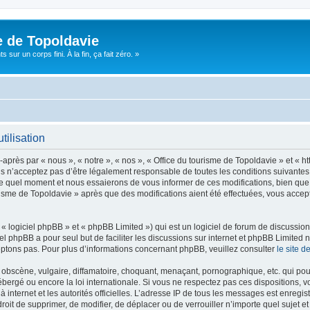
e de Topoldavie
sur un corps fini. À la fin, ça fait zéro. »
tilisation
après par « nous », « notre », « nos », « Office du tourisme de Topoldavie » et « h
 n’acceptez pas d’être légalement responsable de toutes les conditions suivantes, v
e quel moment et nous essaierons de vous informer de ces modifications, bien que 
ourisme de Topoldavie » après que des modifications aient été effectuées, vous acce
 logiciel phpBB » et « phpBB Limited ») qui est un logiciel de forum de discussio
iel phpBB a pour seul but de faciliter les discussions sur internet et phpBB Limit
ptons pas. Pour plus d’informations concernant phpBB, veuillez consulter
le site 
obscène, vulgaire, diffamatoire, choquant, menaçant, pornographique, etc. qui pourr
ébergé ou encore la loi internationale. Si vous ne respectez pas ces dispositions, 
 à internet et les autorités officielles. L’adresse IP de tous les messages est enregi
e droit de supprimer, de modifier, de déplacer ou de verrouiller n’importe quel suje