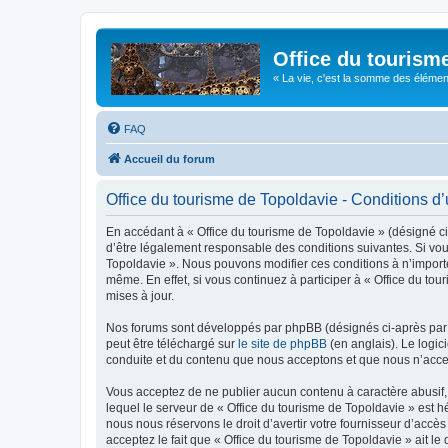
Office du tourism
« La vie, c'est la somme des éléments 
FAQ
Accueil du forum
Office du tourisme de Topoldavie - Conditions d’u
En accédant à « Office du tourisme de Topoldavie » (désigné ci-
d’être légalement responsable des conditions suivantes. Si vous
Topoldavie ». Nous pouvons modifier ces conditions à n’import
même. En effet, si vous continuez à participer à « Office du t
mises à jour.
Nos forums sont développés par phpBB (désignés ci-après par «
peut être téléchargé sur
le site de phpBB
(en anglais). Le logic
conduite et du contenu que nous acceptons et que nous n’acce
Vous acceptez de ne publier aucun contenu à caractère abusif, 
lequel le serveur de « Office du tourisme de Topoldavie » est h
nous nous réservons le droit d’avertir votre fournisseur d’accès
acceptez le fait que « Office du tourisme de Topoldavie » ait l