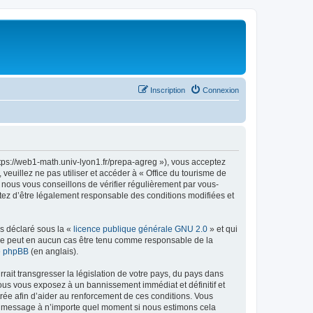
Inscription
Connexion
ttps://web1-math.univ-lyon1.fr/prepa-agreg »), vous acceptez
euillez ne pas utiliser et accéder à « Office du tourisme de
nous vous conseillons de vérifier régulièrement par vous-
ptez d’être légalement responsable des conditions modifiées et
ns déclaré sous la «
licence publique générale GNU 2.0
» et qui
ed ne peut en aucun cas être tenu comme responsable de la
de phpBB
(en anglais).
ait transgresser la législation de votre pays, du pays dans
vous vous exposez à un bannissement immédiat et définitif et
strée afin d’aider au renforcement de ces conditions. Vous
t et message à n’importe quel moment si nous estimons cela