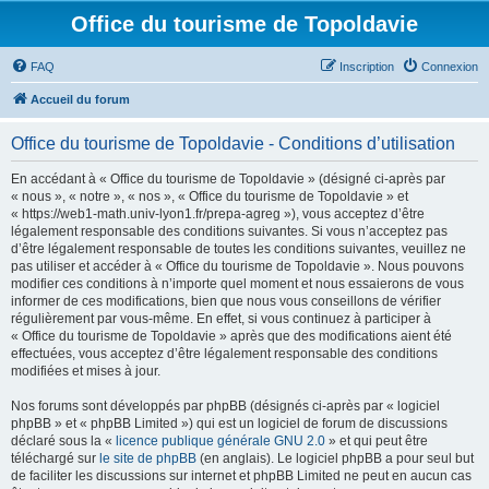
Office du tourisme de Topoldavie
FAQ
Inscription
Connexion
Accueil du forum
Office du tourisme de Topoldavie - Conditions d’utilisation
En accédant à « Office du tourisme de Topoldavie » (désigné ci-après par
« nous », « notre », « nos », « Office du tourisme de Topoldavie » et
« https://web1-math.univ-lyon1.fr/prepa-agreg »), vous acceptez d’être
légalement responsable des conditions suivantes. Si vous n’acceptez pas
d’être légalement responsable de toutes les conditions suivantes, veuillez ne
pas utiliser et accéder à « Office du tourisme de Topoldavie ». Nous pouvons
modifier ces conditions à n’importe quel moment et nous essaierons de vous
informer de ces modifications, bien que nous vous conseillons de vérifier
régulièrement par vous-même. En effet, si vous continuez à participer à
« Office du tourisme de Topoldavie » après que des modifications aient été
effectuées, vous acceptez d’être légalement responsable des conditions
modifiées et mises à jour.
Nos forums sont développés par phpBB (désignés ci-après par « logiciel
phpBB » et « phpBB Limited ») qui est un logiciel de forum de discussions
déclaré sous la «
licence publique générale GNU 2.0
» et qui peut être
téléchargé sur
le site de phpBB
(en anglais). Le logiciel phpBB a pour seul but
de faciliter les discussions sur internet et phpBB Limited ne peut en aucun cas