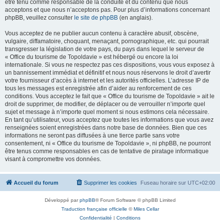
être tenu comme responsable de la conduite et du contenu que nous
acceptons et que nous n’acceptons pas. Pour plus d’informations concernant
phpBB, veuillez consulter
le site de phpBB
(en anglais).
Vous acceptez de ne publier aucun contenu à caractère abusif, obscène,
vulgaire, diffamatoire, choquant, menaçant, pornographique, etc. qui pourrait
transgresser la législation de votre pays, du pays dans lequel le serveur de
« Office du tourisme de Topoldavie » est hébergé ou encore la loi
internationale. Si vous ne respectez pas ces dispositions, vous vous exposez à
un bannissement immédiat et définitif et nous nous réservons le droit d’avertir
votre fournisseur d’accès à internet et les autorités officielles. L’adresse IP de
tous les messages est enregistrée afin d’aider au renforcement de ces
conditions. Vous acceptez le fait que « Office du tourisme de Topoldavie » ait le
droit de supprimer, de modifier, de déplacer ou de verrouiller n’importe quel
sujet et message à n’importe quel moment si nous estimons cela nécessaire.
En tant qu’utilisateur, vous acceptez que toutes les informations que vous avez
renseignées soient enregistrées dans notre base de données. Bien que ces
informations ne seront pas diffusées à une tierce partie sans votre
consentement, ni « Office du tourisme de Topoldavie », ni phpBB, ne pourront
être tenus comme responsables en cas de tentative de piratage informatique
visant à compromettre vos données.
Accueil du forum
Supprimer les cookies
Fuseau horaire sur
UTC+02:00
Développé par
phpBB
® Forum Software © phpBB Limited
Traduction française officielle
©
Miles Cellar
Confidentialité
|
Conditions