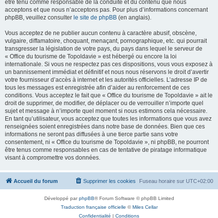
être tenu comme responsable de la conduite et du contenu que nous
acceptons et que nous n’acceptons pas. Pour plus d’informations concernant
phpBB, veuillez consulter
le site de phpBB
(en anglais).
Vous acceptez de ne publier aucun contenu à caractère abusif, obscène,
vulgaire, diffamatoire, choquant, menaçant, pornographique, etc. qui pourrait
transgresser la législation de votre pays, du pays dans lequel le serveur de
« Office du tourisme de Topoldavie » est hébergé ou encore la loi
internationale. Si vous ne respectez pas ces dispositions, vous vous exposez à
un bannissement immédiat et définitif et nous nous réservons le droit d’avertir
votre fournisseur d’accès à internet et les autorités officielles. L’adresse IP de
tous les messages est enregistrée afin d’aider au renforcement de ces
conditions. Vous acceptez le fait que « Office du tourisme de Topoldavie » ait le
droit de supprimer, de modifier, de déplacer ou de verrouiller n’importe quel
sujet et message à n’importe quel moment si nous estimons cela nécessaire.
En tant qu’utilisateur, vous acceptez que toutes les informations que vous avez
renseignées soient enregistrées dans notre base de données. Bien que ces
informations ne seront pas diffusées à une tierce partie sans votre
consentement, ni « Office du tourisme de Topoldavie », ni phpBB, ne pourront
être tenus comme responsables en cas de tentative de piratage informatique
visant à compromettre vos données.
Accueil du forum
Supprimer les cookies
Fuseau horaire sur
UTC+02:00
Développé par
phpBB
® Forum Software © phpBB Limited
Traduction française officielle
©
Miles Cellar
Confidentialité
|
Conditions