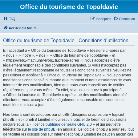
Office du tourisme de Topoldavie
FAQ
Inscription
Connexion
Accueil du forum
Office du tourisme de Topoldavie - Conditions d’utilisation
En accédant à « Office du tourisme de Topoldavie » (désigné ci-après par
« nous », « notre », « nos », « Office du tourisme de Topoldavie » et
« https://web1-math.univ-lyon1.fr/prepa-agreg »), vous acceptez d’être
légalement responsable des conditions suivantes. Si vous n’acceptez pas
d’être légalement responsable de toutes les conditions suivantes, veuillez ne
pas utiliser et accéder à « Office du tourisme de Topoldavie ». Nous pouvons
modifier ces conditions à n’importe quel moment et nous essaierons de vous
informer de ces modifications, bien que nous vous conseillons de vérifier
régulièrement par vous-même. En effet, si vous continuez à participer à
« Office du tourisme de Topoldavie » après que des modifications aient été
effectuées, vous acceptez d’être légalement responsable des conditions
modifiées et mises à jour.
Nos forums sont développés par phpBB (désignés ci-après par « logiciel
phpBB » et « phpBB Limited ») qui est un logiciel de forum de discussions
déclaré sous la «
licence publique générale GNU 2.0
» et qui peut être
téléchargé sur
le site de phpBB
(en anglais). Le logiciel phpBB a pour seul but
de faciliter les discussions sur internet et phpBB Limited ne peut en aucun cas