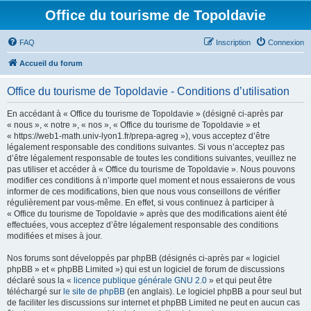
Office du tourisme de Topoldavie
FAQ
Inscription
Connexion
Accueil du forum
Office du tourisme de Topoldavie - Conditions d’utilisation
En accédant à « Office du tourisme de Topoldavie » (désigné ci-après par
« nous », « notre », « nos », « Office du tourisme de Topoldavie » et
« https://web1-math.univ-lyon1.fr/prepa-agreg »), vous acceptez d’être
légalement responsable des conditions suivantes. Si vous n’acceptez pas
d’être légalement responsable de toutes les conditions suivantes, veuillez ne
pas utiliser et accéder à « Office du tourisme de Topoldavie ». Nous pouvons
modifier ces conditions à n’importe quel moment et nous essaierons de vous
informer de ces modifications, bien que nous vous conseillons de vérifier
régulièrement par vous-même. En effet, si vous continuez à participer à
« Office du tourisme de Topoldavie » après que des modifications aient été
effectuées, vous acceptez d’être légalement responsable des conditions
modifiées et mises à jour.
Nos forums sont développés par phpBB (désignés ci-après par « logiciel
phpBB » et « phpBB Limited ») qui est un logiciel de forum de discussions
déclaré sous la «
licence publique générale GNU 2.0
» et qui peut être
téléchargé sur
le site de phpBB
(en anglais). Le logiciel phpBB a pour seul but
de faciliter les discussions sur internet et phpBB Limited ne peut en aucun cas