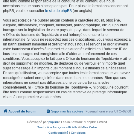
être tenu comme responsable de la conduite et du contenu que nous
acceptons et que nous n’acceptons pas. Pour plus d’informations concernant
phpBB, veuillez consulter
le site de phpBB
(en anglais).
Vous acceptez de ne publier aucun contenu à caractère abusif, obscène,
vulgaire, diffamatoire, choquant, menaçant, pornographique, etc. qui pourrait
transgresser la législation de votre pays, du pays dans lequel le serveur de
« Office du tourisme de Topoldavie » est hébergé ou encore la loi
internationale. Si vous ne respectez pas ces dispositions, vous vous exposez à
un bannissement immédiat et définitif et nous nous réservons le droit d’avertir
votre fournisseur d’accès à internet et les autorités officielles. L’adresse IP de
tous les messages est enregistrée afin d’aider au renforcement de ces
conditions. Vous acceptez le fait que « Office du tourisme de Topoldavie » ait le
droit de supprimer, de modifier, de déplacer ou de verrouiller n’importe quel
sujet et message à n’importe quel moment si nous estimons cela nécessaire.
En tant qu’utilisateur, vous acceptez que toutes les informations que vous avez
renseignées soient enregistrées dans notre base de données. Bien que ces
informations ne seront pas diffusées à une tierce partie sans votre
consentement, ni « Office du tourisme de Topoldavie », ni phpBB, ne pourront
être tenus comme responsables en cas de tentative de piratage informatique
visant à compromettre vos données.
Accueil du forum
Supprimer les cookies
Fuseau horaire sur
UTC+02:00
Développé par
phpBB
® Forum Software © phpBB Limited
Traduction française officielle
©
Miles Cellar
Confidentialité
|
Conditions