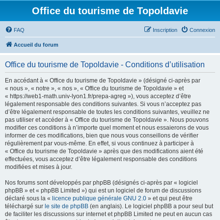
Office du tourisme de Topoldavie
FAQ
Inscription
Connexion
Accueil du forum
Office du tourisme de Topoldavie - Conditions d’utilisation
En accédant à « Office du tourisme de Topoldavie » (désigné ci-après par
« nous », « notre », « nos », « Office du tourisme de Topoldavie » et
« https://web1-math.univ-lyon1.fr/prepa-agreg »), vous acceptez d’être
légalement responsable des conditions suivantes. Si vous n’acceptez pas
d’être légalement responsable de toutes les conditions suivantes, veuillez ne
pas utiliser et accéder à « Office du tourisme de Topoldavie ». Nous pouvons
modifier ces conditions à n’importe quel moment et nous essaierons de vous
informer de ces modifications, bien que nous vous conseillons de vérifier
régulièrement par vous-même. En effet, si vous continuez à participer à
« Office du tourisme de Topoldavie » après que des modifications aient été
effectuées, vous acceptez d’être légalement responsable des conditions
modifiées et mises à jour.
Nos forums sont développés par phpBB (désignés ci-après par « logiciel
phpBB » et « phpBB Limited ») qui est un logiciel de forum de discussions
déclaré sous la «
licence publique générale GNU 2.0
» et qui peut être
téléchargé sur
le site de phpBB
(en anglais). Le logiciel phpBB a pour seul but
de faciliter les discussions sur internet et phpBB Limited ne peut en aucun cas