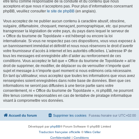
être tenu comme responsable de la conduite et du contenu que nous
acceptons et que nous n’acceptons pas. Pour plus d’informations concernant
phpBB, veuillez consulter
le site de phpBB
(en anglais).
Vous acceptez de ne publier aucun contenu à caractère abusif, obscène,
vulgaire, diffamatoire, choquant, menaçant, pornographique, etc. qui pourrait
transgresser la législation de votre pays, du pays dans lequel le serveur de
« Office du tourisme de Topoldavie » est hébergé ou encore la loi
internationale. Si vous ne respectez pas ces dispositions, vous vous exposez à
un bannissement immédiat et définitif et nous nous réservons le droit d’avertir
votre fournisseur d’accès à internet et les autorités officielles. L’adresse IP de
tous les messages est enregistrée afin d’aider au renforcement de ces
conditions. Vous acceptez le fait que « Office du tourisme de Topoldavie » ait le
droit de supprimer, de modifier, de déplacer ou de verrouiller n’importe quel
sujet et message à n’importe quel moment si nous estimons cela nécessaire.
En tant qu’utilisateur, vous acceptez que toutes les informations que vous avez
renseignées soient enregistrées dans notre base de données. Bien que ces
informations ne seront pas diffusées à une tierce partie sans votre
consentement, ni « Office du tourisme de Topoldavie », ni phpBB, ne pourront
être tenus comme responsables en cas de tentative de piratage informatique
visant à compromettre vos données.
Accueil du forum
Supprimer les cookies
Fuseau horaire sur
UTC+02:00
Développé par
phpBB
® Forum Software © phpBB Limited
Traduction française officielle
©
Miles Cellar
Confidentialité
|
Conditions