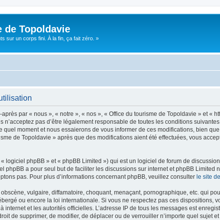
e de Topoldavie
sur un corps fini. À la fin, ça fait zéro. »
tilisation
après par « nous », « notre », « nos », « Office du tourisme de Topoldavie » et « h
 n’acceptez pas d’être légalement responsable de toutes les conditions suivantes, v
e quel moment et nous essaierons de vous informer de ces modifications, bien que 
ourisme de Topoldavie » après que des modifications aient été effectuées, vous acce
 logiciel phpBB » et « phpBB Limited ») qui est un logiciel de forum de discussio
iel phpBB a pour seul but de faciliter les discussions sur internet et phpBB Limit
ptons pas. Pour plus d’informations concernant phpBB, veuillez consulter
le site 
obscène, vulgaire, diffamatoire, choquant, menaçant, pornographique, etc. qui pourr
ébergé ou encore la loi internationale. Si vous ne respectez pas ces dispositions, 
 à internet et les autorités officielles. L’adresse IP de tous les messages est enregi
e droit de supprimer, de modifier, de déplacer ou de verrouiller n’importe quel suje