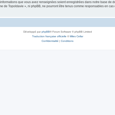
es informations que vous avez renseignées soient enregistrées dans notre base de 
isme de Topoldavie », ni phpBB, ne pourront être tenus comme responsables en cas 
Développé par
phpBB
® Forum Software © phpBB Limited
Traduction française officielle
©
Miles Cellar
Confidentialité
|
Conditions