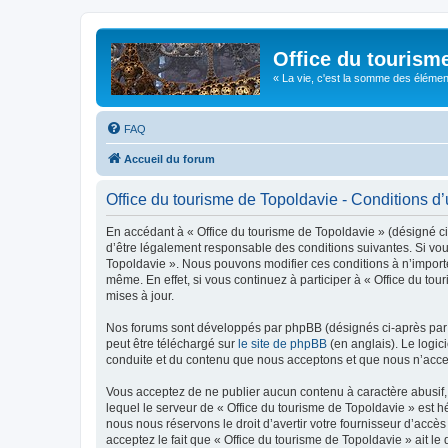
Office du tourism
« La vie, c'est la somme des éléments 
FAQ
Accueil du forum
Office du tourisme de Topoldavie - Conditions d’u
En accédant à « Office du tourisme de Topoldavie » (désigné ci-
d’être légalement responsable des conditions suivantes. Si vous
Topoldavie ». Nous pouvons modifier ces conditions à n’import
même. En effet, si vous continuez à participer à « Office du t
mises à jour.
Nos forums sont développés par phpBB (désignés ci-après par «
peut être téléchargé sur
le site de phpBB
(en anglais). Le logic
conduite et du contenu que nous acceptons et que nous n’acce
Vous acceptez de ne publier aucun contenu à caractère abusif, 
lequel le serveur de « Office du tourisme de Topoldavie » est h
nous nous réservons le droit d’avertir votre fournisseur d’accès
acceptez le fait que « Office du tourisme de Topoldavie » ait l