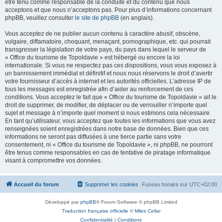
être tenu comme responsable de la conduite et du contenu que nous
acceptons et que nous n’acceptons pas. Pour plus d’informations concernant
phpBB, veuillez consulter
le site de phpBB
(en anglais).
Vous acceptez de ne publier aucun contenu à caractère abusif, obscène,
vulgaire, diffamatoire, choquant, menaçant, pornographique, etc. qui pourrait
transgresser la législation de votre pays, du pays dans lequel le serveur de
« Office du tourisme de Topoldavie » est hébergé ou encore la loi
internationale. Si vous ne respectez pas ces dispositions, vous vous exposez à
un bannissement immédiat et définitif et nous nous réservons le droit d’avertir
votre fournisseur d’accès à internet et les autorités officielles. L’adresse IP de
tous les messages est enregistrée afin d’aider au renforcement de ces
conditions. Vous acceptez le fait que « Office du tourisme de Topoldavie » ait le
droit de supprimer, de modifier, de déplacer ou de verrouiller n’importe quel
sujet et message à n’importe quel moment si nous estimons cela nécessaire.
En tant qu’utilisateur, vous acceptez que toutes les informations que vous avez
renseignées soient enregistrées dans notre base de données. Bien que ces
informations ne seront pas diffusées à une tierce partie sans votre
consentement, ni « Office du tourisme de Topoldavie », ni phpBB, ne pourront
être tenus comme responsables en cas de tentative de piratage informatique
visant à compromettre vos données.
Accueil du forum
Supprimer les cookies
Fuseau horaire sur
UTC+02:00
Développé par
phpBB
® Forum Software © phpBB Limited
Traduction française officielle
©
Miles Cellar
Confidentialité
|
Conditions