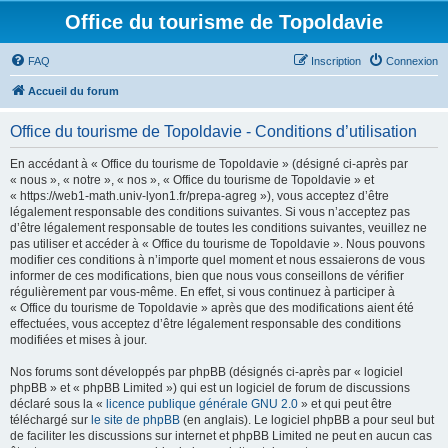
Office du tourisme de Topoldavie
FAQ
Inscription
Connexion
Accueil du forum
Office du tourisme de Topoldavie - Conditions d’utilisation
En accédant à « Office du tourisme de Topoldavie » (désigné ci-après par
« nous », « notre », « nos », « Office du tourisme de Topoldavie » et
« https://web1-math.univ-lyon1.fr/prepa-agreg »), vous acceptez d’être
légalement responsable des conditions suivantes. Si vous n’acceptez pas
d’être légalement responsable de toutes les conditions suivantes, veuillez ne
pas utiliser et accéder à « Office du tourisme de Topoldavie ». Nous pouvons
modifier ces conditions à n’importe quel moment et nous essaierons de vous
informer de ces modifications, bien que nous vous conseillons de vérifier
régulièrement par vous-même. En effet, si vous continuez à participer à
« Office du tourisme de Topoldavie » après que des modifications aient été
effectuées, vous acceptez d’être légalement responsable des conditions
modifiées et mises à jour.
Nos forums sont développés par phpBB (désignés ci-après par « logiciel
phpBB » et « phpBB Limited ») qui est un logiciel de forum de discussions
déclaré sous la «
licence publique générale GNU 2.0
» et qui peut être
téléchargé sur
le site de phpBB
(en anglais). Le logiciel phpBB a pour seul but
de faciliter les discussions sur internet et phpBB Limited ne peut en aucun cas