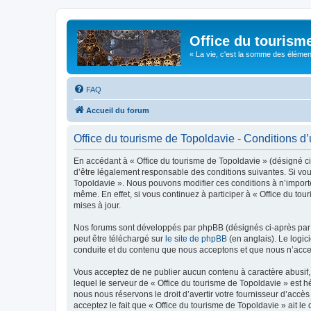
Office du tourism
« La vie, c'est la somme des éléments 
FAQ
Accueil du forum
Office du tourisme de Topoldavie - Conditions d’u
En accédant à « Office du tourisme de Topoldavie » (désigné ci-
d’être légalement responsable des conditions suivantes. Si vous
Topoldavie ». Nous pouvons modifier ces conditions à n’import
même. En effet, si vous continuez à participer à « Office du t
mises à jour.
Nos forums sont développés par phpBB (désignés ci-après par «
peut être téléchargé sur
le site de phpBB
(en anglais). Le logic
conduite et du contenu que nous acceptons et que nous n’acce
Vous acceptez de ne publier aucun contenu à caractère abusif, 
lequel le serveur de « Office du tourisme de Topoldavie » est h
nous nous réservons le droit d’avertir votre fournisseur d’accès
acceptez le fait que « Office du tourisme de Topoldavie » ait l