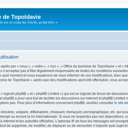
e de Topoldavie
sur un corps fini. À la fin, ça fait zéro. »
tilisation
après par « nous », « notre », « nos », « Office du tourisme de Topoldavie » et « h
 n’acceptez pas d’être légalement responsable de toutes les conditions suivantes, v
e quel moment et nous essaierons de vous informer de ces modifications, bien que 
ourisme de Topoldavie » après que des modifications aient été effectuées, vous acce
 logiciel phpBB » et « phpBB Limited ») qui est un logiciel de forum de discussio
iel phpBB a pour seul but de faciliter les discussions sur internet et phpBB Limit
ptons pas. Pour plus d’informations concernant phpBB, veuillez consulter
le site 
obscène, vulgaire, diffamatoire, choquant, menaçant, pornographique, etc. qui pourr
ébergé ou encore la loi internationale. Si vous ne respectez pas ces dispositions, 
 à internet et les autorités officielles. L’adresse IP de tous les messages est enregi
e droit de supprimer, de modifier, de déplacer ou de verrouiller n’importe quel suje