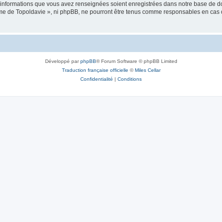
es informations que vous avez renseignées soient enregistrées dans notre base de 
isme de Topoldavie », ni phpBB, ne pourront être tenus comme responsables en cas 
Développé par
phpBB
® Forum Software © phpBB Limited
Traduction française officielle
©
Miles Cellar
Confidentialité
|
Conditions