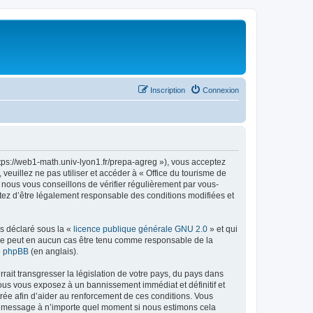
Inscription
Connexion
ttps://web1-math.univ-lyon1.fr/prepa-agreg »), vous acceptez
euillez ne pas utiliser et accéder à « Office du tourisme de
nous vous conseillons de vérifier régulièrement par vous-
ptez d’être légalement responsable des conditions modifiées et
ns déclaré sous la «
licence publique générale GNU 2.0
» et qui
ed ne peut en aucun cas être tenu comme responsable de la
de phpBB
(en anglais).
ait transgresser la législation de votre pays, du pays dans
vous vous exposez à un bannissement immédiat et définitif et
strée afin d’aider au renforcement de ces conditions. Vous
t et message à n’importe quel moment si nous estimons cela