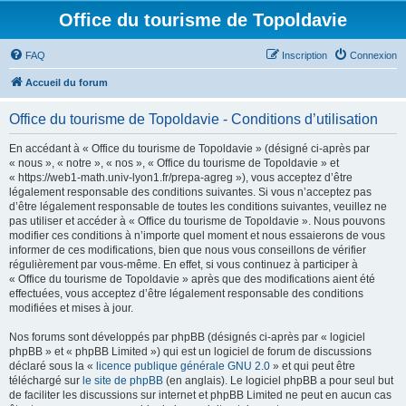
Office du tourisme de Topoldavie
FAQ
Inscription
Connexion
Accueil du forum
Office du tourisme de Topoldavie - Conditions d’utilisation
En accédant à « Office du tourisme de Topoldavie » (désigné ci-après par
« nous », « notre », « nos », « Office du tourisme de Topoldavie » et
« https://web1-math.univ-lyon1.fr/prepa-agreg »), vous acceptez d’être
légalement responsable des conditions suivantes. Si vous n’acceptez pas
d’être légalement responsable de toutes les conditions suivantes, veuillez ne
pas utiliser et accéder à « Office du tourisme de Topoldavie ». Nous pouvons
modifier ces conditions à n’importe quel moment et nous essaierons de vous
informer de ces modifications, bien que nous vous conseillons de vérifier
régulièrement par vous-même. En effet, si vous continuez à participer à
« Office du tourisme de Topoldavie » après que des modifications aient été
effectuées, vous acceptez d’être légalement responsable des conditions
modifiées et mises à jour.
Nos forums sont développés par phpBB (désignés ci-après par « logiciel
phpBB » et « phpBB Limited ») qui est un logiciel de forum de discussions
déclaré sous la «
licence publique générale GNU 2.0
» et qui peut être
téléchargé sur
le site de phpBB
(en anglais). Le logiciel phpBB a pour seul but
de faciliter les discussions sur internet et phpBB Limited ne peut en aucun cas