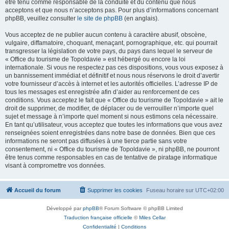
être tenu comme responsable de la conduite et du contenu que nous
acceptons et que nous n’acceptons pas. Pour plus d’informations concernant
phpBB, veuillez consulter
le site de phpBB
(en anglais).
Vous acceptez de ne publier aucun contenu à caractère abusif, obscène,
vulgaire, diffamatoire, choquant, menaçant, pornographique, etc. qui pourrait
transgresser la législation de votre pays, du pays dans lequel le serveur de
« Office du tourisme de Topoldavie » est hébergé ou encore la loi
internationale. Si vous ne respectez pas ces dispositions, vous vous exposez à
un bannissement immédiat et définitif et nous nous réservons le droit d’avertir
votre fournisseur d’accès à internet et les autorités officielles. L’adresse IP de
tous les messages est enregistrée afin d’aider au renforcement de ces
conditions. Vous acceptez le fait que « Office du tourisme de Topoldavie » ait le
droit de supprimer, de modifier, de déplacer ou de verrouiller n’importe quel
sujet et message à n’importe quel moment si nous estimons cela nécessaire.
En tant qu’utilisateur, vous acceptez que toutes les informations que vous avez
renseignées soient enregistrées dans notre base de données. Bien que ces
informations ne seront pas diffusées à une tierce partie sans votre
consentement, ni « Office du tourisme de Topoldavie », ni phpBB, ne pourront
être tenus comme responsables en cas de tentative de piratage informatique
visant à compromettre vos données.
Accueil du forum
Supprimer les cookies
Fuseau horaire sur
UTC+02:00
Développé par
phpBB
® Forum Software © phpBB Limited
Traduction française officielle
©
Miles Cellar
Confidentialité
|
Conditions