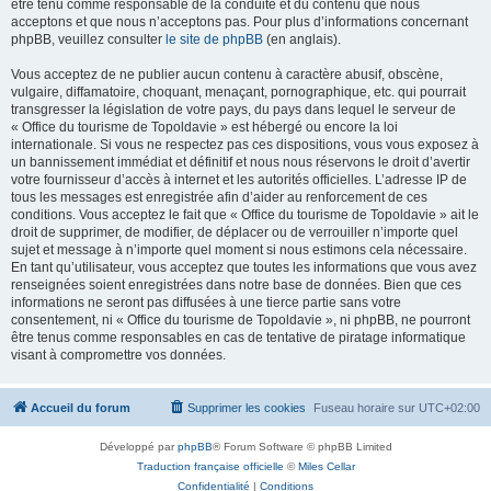
être tenu comme responsable de la conduite et du contenu que nous
acceptons et que nous n’acceptons pas. Pour plus d’informations concernant
phpBB, veuillez consulter
le site de phpBB
(en anglais).
Vous acceptez de ne publier aucun contenu à caractère abusif, obscène,
vulgaire, diffamatoire, choquant, menaçant, pornographique, etc. qui pourrait
transgresser la législation de votre pays, du pays dans lequel le serveur de
« Office du tourisme de Topoldavie » est hébergé ou encore la loi
internationale. Si vous ne respectez pas ces dispositions, vous vous exposez à
un bannissement immédiat et définitif et nous nous réservons le droit d’avertir
votre fournisseur d’accès à internet et les autorités officielles. L’adresse IP de
tous les messages est enregistrée afin d’aider au renforcement de ces
conditions. Vous acceptez le fait que « Office du tourisme de Topoldavie » ait le
droit de supprimer, de modifier, de déplacer ou de verrouiller n’importe quel
sujet et message à n’importe quel moment si nous estimons cela nécessaire.
En tant qu’utilisateur, vous acceptez que toutes les informations que vous avez
renseignées soient enregistrées dans notre base de données. Bien que ces
informations ne seront pas diffusées à une tierce partie sans votre
consentement, ni « Office du tourisme de Topoldavie », ni phpBB, ne pourront
être tenus comme responsables en cas de tentative de piratage informatique
visant à compromettre vos données.
Accueil du forum
Supprimer les cookies
Fuseau horaire sur
UTC+02:00
Développé par
phpBB
® Forum Software © phpBB Limited
Traduction française officielle
©
Miles Cellar
Confidentialité
|
Conditions