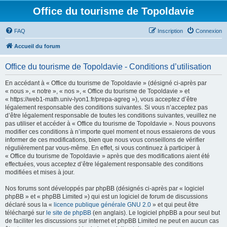
Office du tourisme de Topoldavie
FAQ
Inscription
Connexion
Accueil du forum
Office du tourisme de Topoldavie - Conditions d’utilisation
En accédant à « Office du tourisme de Topoldavie » (désigné ci-après par
« nous », « notre », « nos », « Office du tourisme de Topoldavie » et
« https://web1-math.univ-lyon1.fr/prepa-agreg »), vous acceptez d’être
légalement responsable des conditions suivantes. Si vous n’acceptez pas
d’être légalement responsable de toutes les conditions suivantes, veuillez ne
pas utiliser et accéder à « Office du tourisme de Topoldavie ». Nous pouvons
modifier ces conditions à n’importe quel moment et nous essaierons de vous
informer de ces modifications, bien que nous vous conseillons de vérifier
régulièrement par vous-même. En effet, si vous continuez à participer à
« Office du tourisme de Topoldavie » après que des modifications aient été
effectuées, vous acceptez d’être légalement responsable des conditions
modifiées et mises à jour.
Nos forums sont développés par phpBB (désignés ci-après par « logiciel
phpBB » et « phpBB Limited ») qui est un logiciel de forum de discussions
déclaré sous la «
licence publique générale GNU 2.0
» et qui peut être
téléchargé sur
le site de phpBB
(en anglais). Le logiciel phpBB a pour seul but
de faciliter les discussions sur internet et phpBB Limited ne peut en aucun cas