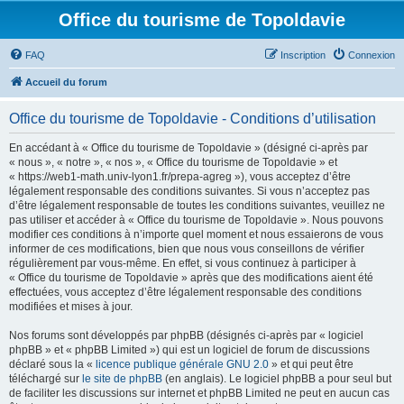
Office du tourisme de Topoldavie
FAQ
Inscription
Connexion
Accueil du forum
Office du tourisme de Topoldavie - Conditions d’utilisation
En accédant à « Office du tourisme de Topoldavie » (désigné ci-après par
« nous », « notre », « nos », « Office du tourisme de Topoldavie » et
« https://web1-math.univ-lyon1.fr/prepa-agreg »), vous acceptez d’être
légalement responsable des conditions suivantes. Si vous n’acceptez pas
d’être légalement responsable de toutes les conditions suivantes, veuillez ne
pas utiliser et accéder à « Office du tourisme de Topoldavie ». Nous pouvons
modifier ces conditions à n’importe quel moment et nous essaierons de vous
informer de ces modifications, bien que nous vous conseillons de vérifier
régulièrement par vous-même. En effet, si vous continuez à participer à
« Office du tourisme de Topoldavie » après que des modifications aient été
effectuées, vous acceptez d’être légalement responsable des conditions
modifiées et mises à jour.
Nos forums sont développés par phpBB (désignés ci-après par « logiciel
phpBB » et « phpBB Limited ») qui est un logiciel de forum de discussions
déclaré sous la «
licence publique générale GNU 2.0
» et qui peut être
téléchargé sur
le site de phpBB
(en anglais). Le logiciel phpBB a pour seul but
de faciliter les discussions sur internet et phpBB Limited ne peut en aucun cas