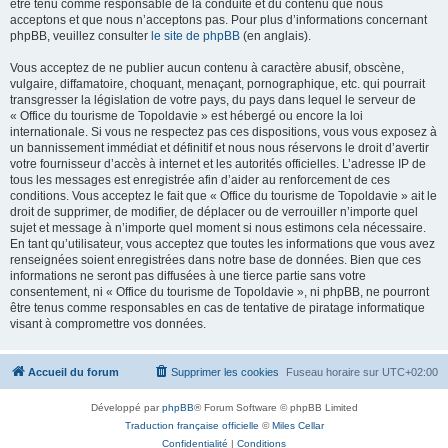
être tenu comme responsable de la conduite et du contenu que nous
acceptons et que nous n’acceptons pas. Pour plus d’informations concernant
phpBB, veuillez consulter
le site de phpBB
(en anglais).
Vous acceptez de ne publier aucun contenu à caractère abusif, obscène,
vulgaire, diffamatoire, choquant, menaçant, pornographique, etc. qui pourrait
transgresser la législation de votre pays, du pays dans lequel le serveur de
« Office du tourisme de Topoldavie » est hébergé ou encore la loi
internationale. Si vous ne respectez pas ces dispositions, vous vous exposez à
un bannissement immédiat et définitif et nous nous réservons le droit d’avertir
votre fournisseur d’accès à internet et les autorités officielles. L’adresse IP de
tous les messages est enregistrée afin d’aider au renforcement de ces
conditions. Vous acceptez le fait que « Office du tourisme de Topoldavie » ait le
droit de supprimer, de modifier, de déplacer ou de verrouiller n’importe quel
sujet et message à n’importe quel moment si nous estimons cela nécessaire.
En tant qu’utilisateur, vous acceptez que toutes les informations que vous avez
renseignées soient enregistrées dans notre base de données. Bien que ces
informations ne seront pas diffusées à une tierce partie sans votre
consentement, ni « Office du tourisme de Topoldavie », ni phpBB, ne pourront
être tenus comme responsables en cas de tentative de piratage informatique
visant à compromettre vos données.
Accueil du forum
Supprimer les cookies
Fuseau horaire sur
UTC+02:00
Développé par
phpBB
® Forum Software © phpBB Limited
Traduction française officielle
©
Miles Cellar
Confidentialité
|
Conditions