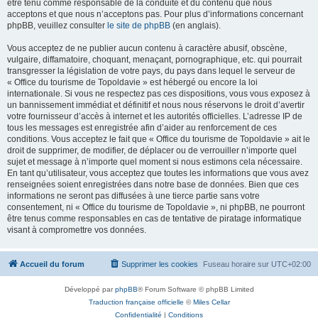
être tenu comme responsable de la conduite et du contenu que nous
acceptons et que nous n’acceptons pas. Pour plus d’informations concernant
phpBB, veuillez consulter
le site de phpBB
(en anglais).
Vous acceptez de ne publier aucun contenu à caractère abusif, obscène,
vulgaire, diffamatoire, choquant, menaçant, pornographique, etc. qui pourrait
transgresser la législation de votre pays, du pays dans lequel le serveur de
« Office du tourisme de Topoldavie » est hébergé ou encore la loi
internationale. Si vous ne respectez pas ces dispositions, vous vous exposez à
un bannissement immédiat et définitif et nous nous réservons le droit d’avertir
votre fournisseur d’accès à internet et les autorités officielles. L’adresse IP de
tous les messages est enregistrée afin d’aider au renforcement de ces
conditions. Vous acceptez le fait que « Office du tourisme de Topoldavie » ait le
droit de supprimer, de modifier, de déplacer ou de verrouiller n’importe quel
sujet et message à n’importe quel moment si nous estimons cela nécessaire.
En tant qu’utilisateur, vous acceptez que toutes les informations que vous avez
renseignées soient enregistrées dans notre base de données. Bien que ces
informations ne seront pas diffusées à une tierce partie sans votre
consentement, ni « Office du tourisme de Topoldavie », ni phpBB, ne pourront
être tenus comme responsables en cas de tentative de piratage informatique
visant à compromettre vos données.
Accueil du forum
Supprimer les cookies
Fuseau horaire sur
UTC+02:00
Développé par
phpBB
® Forum Software © phpBB Limited
Traduction française officielle
©
Miles Cellar
Confidentialité
|
Conditions