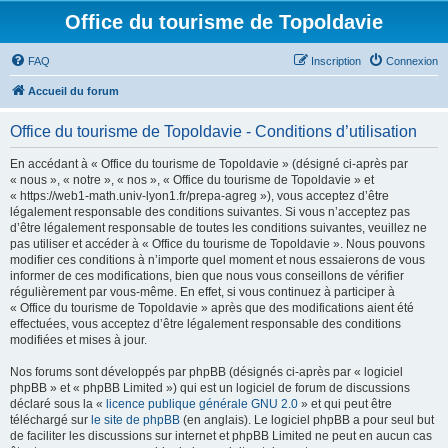
Office du tourisme de Topoldavie
FAQ
Inscription
Connexion
Accueil du forum
Office du tourisme de Topoldavie - Conditions d’utilisation
En accédant à « Office du tourisme de Topoldavie » (désigné ci-après par
« nous », « notre », « nos », « Office du tourisme de Topoldavie » et
« https://web1-math.univ-lyon1.fr/prepa-agreg »), vous acceptez d’être
légalement responsable des conditions suivantes. Si vous n’acceptez pas
d’être légalement responsable de toutes les conditions suivantes, veuillez ne
pas utiliser et accéder à « Office du tourisme de Topoldavie ». Nous pouvons
modifier ces conditions à n’importe quel moment et nous essaierons de vous
informer de ces modifications, bien que nous vous conseillons de vérifier
régulièrement par vous-même. En effet, si vous continuez à participer à
« Office du tourisme de Topoldavie » après que des modifications aient été
effectuées, vous acceptez d’être légalement responsable des conditions
modifiées et mises à jour.
Nos forums sont développés par phpBB (désignés ci-après par « logiciel
phpBB » et « phpBB Limited ») qui est un logiciel de forum de discussions
déclaré sous la «
licence publique générale GNU 2.0
» et qui peut être
téléchargé sur
le site de phpBB
(en anglais). Le logiciel phpBB a pour seul but
de faciliter les discussions sur internet et phpBB Limited ne peut en aucun cas