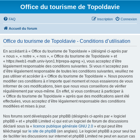
Office du tourisme de Topoldavie
FAQ
Inscription
Connexion
Accueil du forum
Office du tourisme de Topoldavie - Conditions d’utilisation
En accédant à « Office du tourisme de Topoldavie » (désigné ci-après par
« nous », « notre », « nos », « Office du tourisme de Topoldavie » et
« https://web1-math.univ-lyon1.fr/prepa-agreg »), vous acceptez d’être
légalement responsable des conditions suivantes. Si vous n’acceptez pas
d’être légalement responsable de toutes les conditions suivantes, veuillez ne
pas utiliser et accéder à « Office du tourisme de Topoldavie ». Nous pouvons
modifier ces conditions à n’importe quel moment et nous essaierons de vous
informer de ces modifications, bien que nous vous conseillons de vérifier
régulièrement par vous-même. En effet, si vous continuez à participer à
« Office du tourisme de Topoldavie » après que des modifications aient été
effectuées, vous acceptez d’être légalement responsable des conditions
modifiées et mises à jour.
Nos forums sont développés par phpBB (désignés ci-après par « logiciel
phpBB » et « phpBB Limited ») qui est un logiciel de forum de discussions
déclaré sous la «
licence publique générale GNU 2.0
» et qui peut être
téléchargé sur
le site de phpBB
(en anglais). Le logiciel phpBB a pour seul but
de faciliter les discussions sur internet et phpBB Limited ne peut en aucun cas