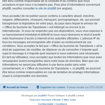
être tenu comme responsable de la conduite et du contenu que nous
acceptons et que nous n’acceptons pas. Pour plus d’informations concernant
phpBB, veuillez consulter
le site de phpBB
(en anglais).
Vous acceptez de ne publier aucun contenu à caractère abusif, obscène,
vulgaire, diffamatoire, choquant, menaçant, pornographique, etc. qui pourrait
transgresser la législation de votre pays, du pays dans lequel le serveur de
« Office du tourisme de Topoldavie » est hébergé ou encore la loi
internationale. Si vous ne respectez pas ces dispositions, vous vous exposez à
un bannissement immédiat et définitif et nous nous réservons le droit d’avertir
votre fournisseur d’accès à internet et les autorités officielles. L’adresse IP de
tous les messages est enregistrée afin d’aider au renforcement de ces
conditions. Vous acceptez le fait que « Office du tourisme de Topoldavie » ait le
droit de supprimer, de modifier, de déplacer ou de verrouiller n’importe quel
sujet et message à n’importe quel moment si nous estimons cela nécessaire.
En tant qu’utilisateur, vous acceptez que toutes les informations que vous avez
renseignées soient enregistrées dans notre base de données. Bien que ces
informations ne seront pas diffusées à une tierce partie sans votre
consentement, ni « Office du tourisme de Topoldavie », ni phpBB, ne pourront
être tenus comme responsables en cas de tentative de piratage informatique
visant à compromettre vos données.
Accueil du forum
Supprimer les cookies
Fuseau horaire sur
UTC+02:00
Développé par
phpBB
® Forum Software © phpBB Limited
Traduction française officielle
©
Miles Cellar
Confidentialité
|
Conditions