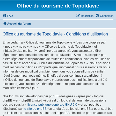
Office du tourisme de Topoldavie
FAQ
Inscription
Connexion
Accueil du forum
Office du tourisme de Topoldavie - Conditions d’utilisation
En accédant à « Office du tourisme de Topoldavie » (désigné ci-après par
« nous », « notre », « nos », « Office du tourisme de Topoldavie » et
« https://web1-math.univ-lyon1.fr/prepa-agreg »), vous acceptez d’être
légalement responsable des conditions suivantes. Si vous n’acceptez pas
d’être légalement responsable de toutes les conditions suivantes, veuillez ne
pas utiliser et accéder à « Office du tourisme de Topoldavie ». Nous pouvons
modifier ces conditions à n’importe quel moment et nous essaierons de vous
informer de ces modifications, bien que nous vous conseillons de vérifier
régulièrement par vous-même. En effet, si vous continuez à participer à
« Office du tourisme de Topoldavie » après que des modifications aient été
effectuées, vous acceptez d’être légalement responsable des conditions
modifiées et mises à jour.
Nos forums sont développés par phpBB (désignés ci-après par « logiciel
phpBB » et « phpBB Limited ») qui est un logiciel de forum de discussions
déclaré sous la «
licence publique générale GNU 2.0
» et qui peut être
téléchargé sur
le site de phpBB
(en anglais). Le logiciel phpBB a pour seul but
de faciliter les discussions sur internet et phpBB Limited ne peut en aucun cas