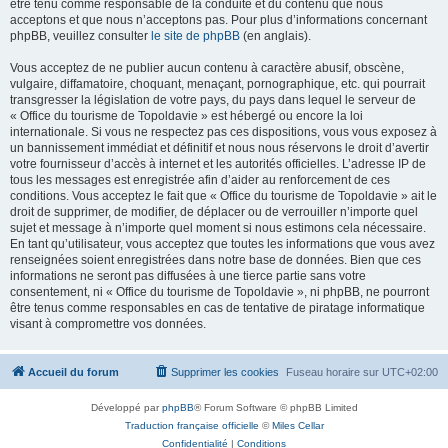
être tenu comme responsable de la conduite et du contenu que nous
acceptons et que nous n’acceptons pas. Pour plus d’informations concernant
phpBB, veuillez consulter
le site de phpBB
(en anglais).
Vous acceptez de ne publier aucun contenu à caractère abusif, obscène,
vulgaire, diffamatoire, choquant, menaçant, pornographique, etc. qui pourrait
transgresser la législation de votre pays, du pays dans lequel le serveur de
« Office du tourisme de Topoldavie » est hébergé ou encore la loi
internationale. Si vous ne respectez pas ces dispositions, vous vous exposez à
un bannissement immédiat et définitif et nous nous réservons le droit d’avertir
votre fournisseur d’accès à internet et les autorités officielles. L’adresse IP de
tous les messages est enregistrée afin d’aider au renforcement de ces
conditions. Vous acceptez le fait que « Office du tourisme de Topoldavie » ait le
droit de supprimer, de modifier, de déplacer ou de verrouiller n’importe quel
sujet et message à n’importe quel moment si nous estimons cela nécessaire.
En tant qu’utilisateur, vous acceptez que toutes les informations que vous avez
renseignées soient enregistrées dans notre base de données. Bien que ces
informations ne seront pas diffusées à une tierce partie sans votre
consentement, ni « Office du tourisme de Topoldavie », ni phpBB, ne pourront
être tenus comme responsables en cas de tentative de piratage informatique
visant à compromettre vos données.
Accueil du forum
Supprimer les cookies
Fuseau horaire sur
UTC+02:00
Développé par
phpBB
® Forum Software © phpBB Limited
Traduction française officielle
©
Miles Cellar
Confidentialité
|
Conditions