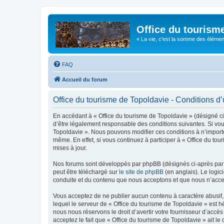
Office du tourism
« La vie, c'est la somme des éléments 
FAQ
Accueil du forum
Office du tourisme de Topoldavie - Conditions d’u
En accédant à « Office du tourisme de Topoldavie » (désigné ci-
d’être légalement responsable des conditions suivantes. Si vous
Topoldavie ». Nous pouvons modifier ces conditions à n’import
même. En effet, si vous continuez à participer à « Office du t
mises à jour.
Nos forums sont développés par phpBB (désignés ci-après par «
peut être téléchargé sur
le site de phpBB
(en anglais). Le logic
conduite et du contenu que nous acceptons et que nous n’acce
Vous acceptez de ne publier aucun contenu à caractère abusif, 
lequel le serveur de « Office du tourisme de Topoldavie » est h
nous nous réservons le droit d’avertir votre fournisseur d’accès
acceptez le fait que « Office du tourisme de Topoldavie » ait l