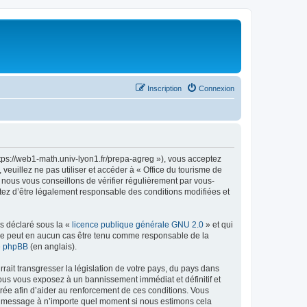
Inscription
Connexion
ttps://web1-math.univ-lyon1.fr/prepa-agreg »), vous acceptez
euillez ne pas utiliser et accéder à « Office du tourisme de
nous vous conseillons de vérifier régulièrement par vous-
ptez d’être légalement responsable des conditions modifiées et
ns déclaré sous la «
licence publique générale GNU 2.0
» et qui
ed ne peut en aucun cas être tenu comme responsable de la
de phpBB
(en anglais).
ait transgresser la législation de votre pays, du pays dans
vous vous exposez à un bannissement immédiat et définitif et
strée afin d’aider au renforcement de ces conditions. Vous
t et message à n’importe quel moment si nous estimons cela