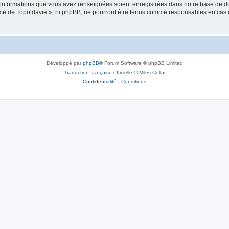
es informations que vous avez renseignées soient enregistrées dans notre base de 
isme de Topoldavie », ni phpBB, ne pourront être tenus comme responsables en cas 
Développé par
phpBB
® Forum Software © phpBB Limited
Traduction française officielle
©
Miles Cellar
Confidentialité
|
Conditions