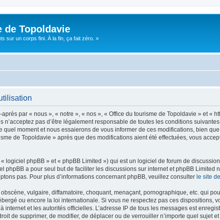
e de Topoldavie
sur un corps fini. À la fin, ça fait zéro. »
tilisation
après par « nous », « notre », « nos », « Office du tourisme de Topoldavie » et « h
 n’acceptez pas d’être légalement responsable de toutes les conditions suivantes, v
e quel moment et nous essaierons de vous informer de ces modifications, bien que 
ourisme de Topoldavie » après que des modifications aient été effectuées, vous acce
 logiciel phpBB » et « phpBB Limited ») qui est un logiciel de forum de discussio
iel phpBB a pour seul but de faciliter les discussions sur internet et phpBB Limit
ptons pas. Pour plus d’informations concernant phpBB, veuillez consulter
le site 
obscène, vulgaire, diffamatoire, choquant, menaçant, pornographique, etc. qui pourr
ébergé ou encore la loi internationale. Si vous ne respectez pas ces dispositions, 
 à internet et les autorités officielles. L’adresse IP de tous les messages est enregi
e droit de supprimer, de modifier, de déplacer ou de verrouiller n’importe quel suje