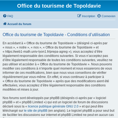
Office du tourisme de Topoldavie
FAQ
Inscription
Connexion
Accueil du forum
Office du tourisme de Topoldavie - Conditions d’utilisation
En accédant à « Office du tourisme de Topoldavie » (désigné ci-après par
« nous », « notre », « nos », « Office du tourisme de Topoldavie » et
« https://web1-math.univ-lyon1.fr/prepa-agreg »), vous acceptez d’être
légalement responsable des conditions suivantes. Si vous n’acceptez pas
d’être légalement responsable de toutes les conditions suivantes, veuillez ne
pas utiliser et accéder à « Office du tourisme de Topoldavie ». Nous pouvons
modifier ces conditions à n’importe quel moment et nous essaierons de vous
informer de ces modifications, bien que nous vous conseillons de vérifier
régulièrement par vous-même. En effet, si vous continuez à participer à
« Office du tourisme de Topoldavie » après que des modifications aient été
effectuées, vous acceptez d’être légalement responsable des conditions
modifiées et mises à jour.
Nos forums sont développés par phpBB (désignés ci-après par « logiciel
phpBB » et « phpBB Limited ») qui est un logiciel de forum de discussions
déclaré sous la «
licence publique générale GNU 2.0
» et qui peut être
téléchargé sur
le site de phpBB
(en anglais). Le logiciel phpBB a pour seul but
de faciliter les discussions sur internet et phpBB Limited ne peut en aucun cas