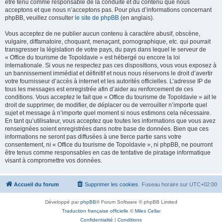
être tenu comme responsable de la conduite et du contenu que nous
acceptons et que nous n’acceptons pas. Pour plus d’informations concernant
phpBB, veuillez consulter
le site de phpBB
(en anglais).
Vous acceptez de ne publier aucun contenu à caractère abusif, obscène,
vulgaire, diffamatoire, choquant, menaçant, pornographique, etc. qui pourrait
transgresser la législation de votre pays, du pays dans lequel le serveur de
« Office du tourisme de Topoldavie » est hébergé ou encore la loi
internationale. Si vous ne respectez pas ces dispositions, vous vous exposez à
un bannissement immédiat et définitif et nous nous réservons le droit d’avertir
votre fournisseur d’accès à internet et les autorités officielles. L’adresse IP de
tous les messages est enregistrée afin d’aider au renforcement de ces
conditions. Vous acceptez le fait que « Office du tourisme de Topoldavie » ait le
droit de supprimer, de modifier, de déplacer ou de verrouiller n’importe quel
sujet et message à n’importe quel moment si nous estimons cela nécessaire.
En tant qu’utilisateur, vous acceptez que toutes les informations que vous avez
renseignées soient enregistrées dans notre base de données. Bien que ces
informations ne seront pas diffusées à une tierce partie sans votre
consentement, ni « Office du tourisme de Topoldavie », ni phpBB, ne pourront
être tenus comme responsables en cas de tentative de piratage informatique
visant à compromettre vos données.
Accueil du forum
Supprimer les cookies
Fuseau horaire sur
UTC+02:00
Développé par
phpBB
® Forum Software © phpBB Limited
Traduction française officielle
©
Miles Cellar
Confidentialité
|
Conditions