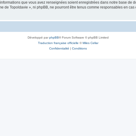
es informations que vous avez renseignées soient enregistrées dans notre base de 
isme de Topoldavie », ni phpBB, ne pourront être tenus comme responsables en cas 
Développé par
phpBB
® Forum Software © phpBB Limited
Traduction française officielle
©
Miles Cellar
Confidentialité
|
Conditions