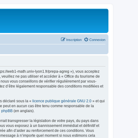
Inscription
Connexion
ttps://web1-math.univ-lyon1.fr/prepa-agreg »), vous acceptez
euillez ne pas utiliser et accéder à « Office du tourisme de
nous vous conseillons de vérifier régulièrement par vous-
ptez d’être légalement responsable des conditions modifiées et
ns déclaré sous la «
licence publique générale GNU 2.0
» et qui
ed ne peut en aucun cas être tenu comme responsable de la
de phpBB
(en anglais).
ait transgresser la législation de votre pays, du pays dans
vous vous exposez à un bannissement immédiat et définitif et
strée afin d’aider au renforcement de ces conditions. Vous
t et message à n’importe quel moment si nous estimons cela