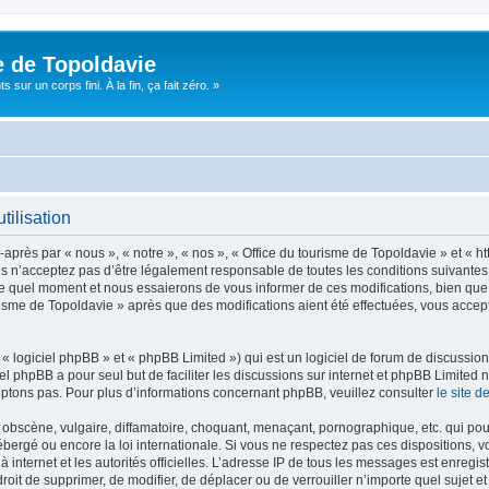
e de Topoldavie
sur un corps fini. À la fin, ça fait zéro. »
tilisation
après par « nous », « notre », « nos », « Office du tourisme de Topoldavie » et « h
 n’acceptez pas d’être légalement responsable de toutes les conditions suivantes, v
e quel moment et nous essaierons de vous informer de ces modifications, bien que 
ourisme de Topoldavie » après que des modifications aient été effectuées, vous acce
 logiciel phpBB » et « phpBB Limited ») qui est un logiciel de forum de discussio
iel phpBB a pour seul but de faciliter les discussions sur internet et phpBB Limit
ptons pas. Pour plus d’informations concernant phpBB, veuillez consulter
le site 
obscène, vulgaire, diffamatoire, choquant, menaçant, pornographique, etc. qui pourr
ébergé ou encore la loi internationale. Si vous ne respectez pas ces dispositions, 
 à internet et les autorités officielles. L’adresse IP de tous les messages est enregi
e droit de supprimer, de modifier, de déplacer ou de verrouiller n’importe quel suje