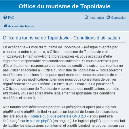
Office du tourisme de Topoldavie
FAQ
Inscription
Connexion
Accueil du forum
Office du tourisme de Topoldavie - Conditions d’utilisation
En accédant à « Office du tourisme de Topoldavie » (désigné ci-après par
« nous », « notre », « nos », « Office du tourisme de Topoldavie » et
« https://web1-math.univ-lyon1.fr/prepa-agreg »), vous acceptez d’être
légalement responsable des conditions suivantes. Si vous n’acceptez pas
d’être légalement responsable de toutes les conditions suivantes, veuillez ne
pas utiliser et accéder à « Office du tourisme de Topoldavie ». Nous pouvons
modifier ces conditions à n’importe quel moment et nous essaierons de vous
informer de ces modifications, bien que nous vous conseillons de vérifier
régulièrement par vous-même. En effet, si vous continuez à participer à
« Office du tourisme de Topoldavie » après que des modifications aient été
effectuées, vous acceptez d’être légalement responsable des conditions
modifiées et mises à jour.
Nos forums sont développés par phpBB (désignés ci-après par « logiciel
phpBB » et « phpBB Limited ») qui est un logiciel de forum de discussions
déclaré sous la «
licence publique générale GNU 2.0
» et qui peut être
téléchargé sur
le site de phpBB
(en anglais). Le logiciel phpBB a pour seul but
de faciliter les discussions sur internet et phpBB Limited ne peut en aucun cas