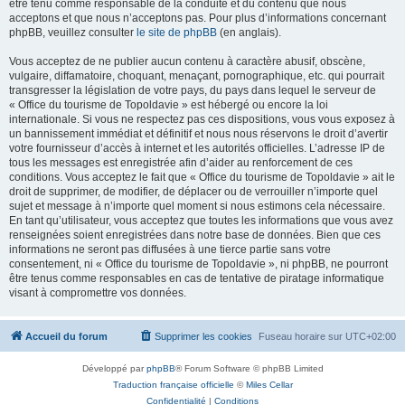
être tenu comme responsable de la conduite et du contenu que nous
acceptons et que nous n’acceptons pas. Pour plus d’informations concernant
phpBB, veuillez consulter
le site de phpBB
(en anglais).
Vous acceptez de ne publier aucun contenu à caractère abusif, obscène,
vulgaire, diffamatoire, choquant, menaçant, pornographique, etc. qui pourrait
transgresser la législation de votre pays, du pays dans lequel le serveur de
« Office du tourisme de Topoldavie » est hébergé ou encore la loi
internationale. Si vous ne respectez pas ces dispositions, vous vous exposez à
un bannissement immédiat et définitif et nous nous réservons le droit d’avertir
votre fournisseur d’accès à internet et les autorités officielles. L’adresse IP de
tous les messages est enregistrée afin d’aider au renforcement de ces
conditions. Vous acceptez le fait que « Office du tourisme de Topoldavie » ait le
droit de supprimer, de modifier, de déplacer ou de verrouiller n’importe quel
sujet et message à n’importe quel moment si nous estimons cela nécessaire.
En tant qu’utilisateur, vous acceptez que toutes les informations que vous avez
renseignées soient enregistrées dans notre base de données. Bien que ces
informations ne seront pas diffusées à une tierce partie sans votre
consentement, ni « Office du tourisme de Topoldavie », ni phpBB, ne pourront
être tenus comme responsables en cas de tentative de piratage informatique
visant à compromettre vos données.
Accueil du forum
Supprimer les cookies
Fuseau horaire sur
UTC+02:00
Développé par
phpBB
® Forum Software © phpBB Limited
Traduction française officielle
©
Miles Cellar
Confidentialité
|
Conditions