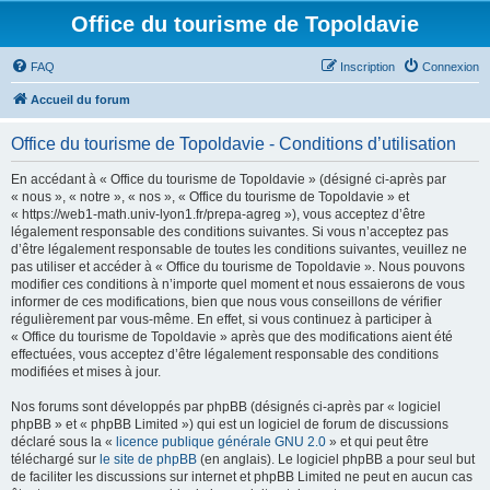
Office du tourisme de Topoldavie
FAQ
Inscription
Connexion
Accueil du forum
Office du tourisme de Topoldavie - Conditions d’utilisation
En accédant à « Office du tourisme de Topoldavie » (désigné ci-après par
« nous », « notre », « nos », « Office du tourisme de Topoldavie » et
« https://web1-math.univ-lyon1.fr/prepa-agreg »), vous acceptez d’être
légalement responsable des conditions suivantes. Si vous n’acceptez pas
d’être légalement responsable de toutes les conditions suivantes, veuillez ne
pas utiliser et accéder à « Office du tourisme de Topoldavie ». Nous pouvons
modifier ces conditions à n’importe quel moment et nous essaierons de vous
informer de ces modifications, bien que nous vous conseillons de vérifier
régulièrement par vous-même. En effet, si vous continuez à participer à
« Office du tourisme de Topoldavie » après que des modifications aient été
effectuées, vous acceptez d’être légalement responsable des conditions
modifiées et mises à jour.
Nos forums sont développés par phpBB (désignés ci-après par « logiciel
phpBB » et « phpBB Limited ») qui est un logiciel de forum de discussions
déclaré sous la «
licence publique générale GNU 2.0
» et qui peut être
téléchargé sur
le site de phpBB
(en anglais). Le logiciel phpBB a pour seul but
de faciliter les discussions sur internet et phpBB Limited ne peut en aucun cas