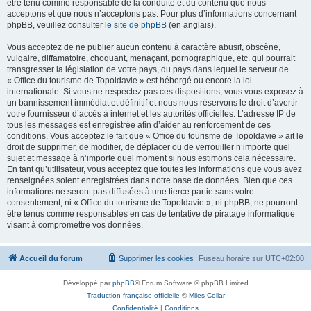
être tenu comme responsable de la conduite et du contenu que nous
acceptons et que nous n’acceptons pas. Pour plus d’informations concernant
phpBB, veuillez consulter
le site de phpBB
(en anglais).
Vous acceptez de ne publier aucun contenu à caractère abusif, obscène,
vulgaire, diffamatoire, choquant, menaçant, pornographique, etc. qui pourrait
transgresser la législation de votre pays, du pays dans lequel le serveur de
« Office du tourisme de Topoldavie » est hébergé ou encore la loi
internationale. Si vous ne respectez pas ces dispositions, vous vous exposez à
un bannissement immédiat et définitif et nous nous réservons le droit d’avertir
votre fournisseur d’accès à internet et les autorités officielles. L’adresse IP de
tous les messages est enregistrée afin d’aider au renforcement de ces
conditions. Vous acceptez le fait que « Office du tourisme de Topoldavie » ait le
droit de supprimer, de modifier, de déplacer ou de verrouiller n’importe quel
sujet et message à n’importe quel moment si nous estimons cela nécessaire.
En tant qu’utilisateur, vous acceptez que toutes les informations que vous avez
renseignées soient enregistrées dans notre base de données. Bien que ces
informations ne seront pas diffusées à une tierce partie sans votre
consentement, ni « Office du tourisme de Topoldavie », ni phpBB, ne pourront
être tenus comme responsables en cas de tentative de piratage informatique
visant à compromettre vos données.
Accueil du forum
Supprimer les cookies
Fuseau horaire sur
UTC+02:00
Développé par
phpBB
® Forum Software © phpBB Limited
Traduction française officielle
©
Miles Cellar
Confidentialité
|
Conditions