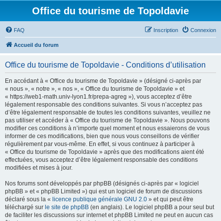
Office du tourisme de Topoldavie
FAQ
Inscription
Connexion
Accueil du forum
Office du tourisme de Topoldavie - Conditions d’utilisation
En accédant à « Office du tourisme de Topoldavie » (désigné ci-après par
« nous », « notre », « nos », « Office du tourisme de Topoldavie » et
« https://web1-math.univ-lyon1.fr/prepa-agreg »), vous acceptez d’être
légalement responsable des conditions suivantes. Si vous n’acceptez pas
d’être légalement responsable de toutes les conditions suivantes, veuillez ne
pas utiliser et accéder à « Office du tourisme de Topoldavie ». Nous pouvons
modifier ces conditions à n’importe quel moment et nous essaierons de vous
informer de ces modifications, bien que nous vous conseillons de vérifier
régulièrement par vous-même. En effet, si vous continuez à participer à
« Office du tourisme de Topoldavie » après que des modifications aient été
effectuées, vous acceptez d’être légalement responsable des conditions
modifiées et mises à jour.
Nos forums sont développés par phpBB (désignés ci-après par « logiciel
phpBB » et « phpBB Limited ») qui est un logiciel de forum de discussions
déclaré sous la «
licence publique générale GNU 2.0
» et qui peut être
téléchargé sur
le site de phpBB
(en anglais). Le logiciel phpBB a pour seul but
de faciliter les discussions sur internet et phpBB Limited ne peut en aucun cas