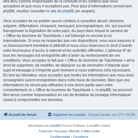
être tenu comme responsable de la conduite et du contenu que nous
acceptons et que nous n’acceptons pas. Pour plus d’informations concernant
phpBB, veuillez consulter
le site de phpBB
(en anglais).
Vous acceptez de ne publier aucun contenu à caractère abusif, obscène,
vulgaire, diffamatoire, choquant, menaçant, pornographique, etc. qui pourrait
transgresser la législation de votre pays, du pays dans lequel le serveur de
« Office du tourisme de Topoldavie » est hébergé ou encore la loi
internationale. Si vous ne respectez pas ces dispositions, vous vous exposez à
un bannissement immédiat et définitif et nous nous réservons le droit d’avertir
votre fournisseur d’accès à internet et les autorités officielles. L’adresse IP de
tous les messages est enregistrée afin d’aider au renforcement de ces
conditions. Vous acceptez le fait que « Office du tourisme de Topoldavie » ait le
droit de supprimer, de modifier, de déplacer ou de verrouiller n’importe quel
sujet et message à n’importe quel moment si nous estimons cela nécessaire.
En tant qu’utilisateur, vous acceptez que toutes les informations que vous avez
renseignées soient enregistrées dans notre base de données. Bien que ces
informations ne seront pas diffusées à une tierce partie sans votre
consentement, ni « Office du tourisme de Topoldavie », ni phpBB, ne pourront
être tenus comme responsables en cas de tentative de piratage informatique
visant à compromettre vos données.
Accueil du forum
Supprimer les cookies
Fuseau horaire sur
UTC+02:00
Développé par
phpBB
® Forum Software © phpBB Limited
Traduction française officielle
©
Miles Cellar
Confidentialité
|
Conditions