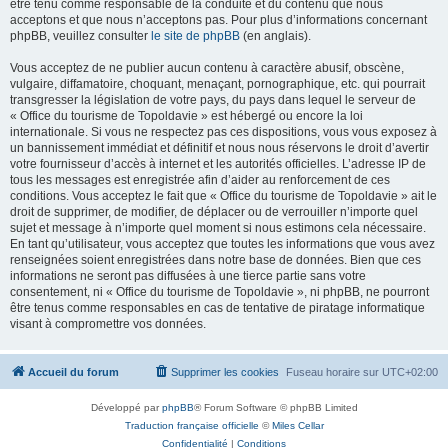
être tenu comme responsable de la conduite et du contenu que nous
acceptons et que nous n’acceptons pas. Pour plus d’informations concernant
phpBB, veuillez consulter
le site de phpBB
(en anglais).
Vous acceptez de ne publier aucun contenu à caractère abusif, obscène,
vulgaire, diffamatoire, choquant, menaçant, pornographique, etc. qui pourrait
transgresser la législation de votre pays, du pays dans lequel le serveur de
« Office du tourisme de Topoldavie » est hébergé ou encore la loi
internationale. Si vous ne respectez pas ces dispositions, vous vous exposez à
un bannissement immédiat et définitif et nous nous réservons le droit d’avertir
votre fournisseur d’accès à internet et les autorités officielles. L’adresse IP de
tous les messages est enregistrée afin d’aider au renforcement de ces
conditions. Vous acceptez le fait que « Office du tourisme de Topoldavie » ait le
droit de supprimer, de modifier, de déplacer ou de verrouiller n’importe quel
sujet et message à n’importe quel moment si nous estimons cela nécessaire.
En tant qu’utilisateur, vous acceptez que toutes les informations que vous avez
renseignées soient enregistrées dans notre base de données. Bien que ces
informations ne seront pas diffusées à une tierce partie sans votre
consentement, ni « Office du tourisme de Topoldavie », ni phpBB, ne pourront
être tenus comme responsables en cas de tentative de piratage informatique
visant à compromettre vos données.
Accueil du forum
Supprimer les cookies
Fuseau horaire sur
UTC+02:00
Développé par
phpBB
® Forum Software © phpBB Limited
Traduction française officielle
©
Miles Cellar
Confidentialité
|
Conditions