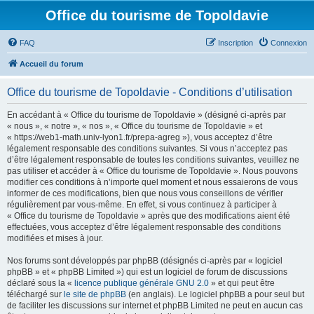
Office du tourisme de Topoldavie
FAQ
Inscription
Connexion
Accueil du forum
Office du tourisme de Topoldavie - Conditions d’utilisation
En accédant à « Office du tourisme de Topoldavie » (désigné ci-après par
« nous », « notre », « nos », « Office du tourisme de Topoldavie » et
« https://web1-math.univ-lyon1.fr/prepa-agreg »), vous acceptez d’être
légalement responsable des conditions suivantes. Si vous n’acceptez pas
d’être légalement responsable de toutes les conditions suivantes, veuillez ne
pas utiliser et accéder à « Office du tourisme de Topoldavie ». Nous pouvons
modifier ces conditions à n’importe quel moment et nous essaierons de vous
informer de ces modifications, bien que nous vous conseillons de vérifier
régulièrement par vous-même. En effet, si vous continuez à participer à
« Office du tourisme de Topoldavie » après que des modifications aient été
effectuées, vous acceptez d’être légalement responsable des conditions
modifiées et mises à jour.
Nos forums sont développés par phpBB (désignés ci-après par « logiciel
phpBB » et « phpBB Limited ») qui est un logiciel de forum de discussions
déclaré sous la «
licence publique générale GNU 2.0
» et qui peut être
téléchargé sur
le site de phpBB
(en anglais). Le logiciel phpBB a pour seul but
de faciliter les discussions sur internet et phpBB Limited ne peut en aucun cas