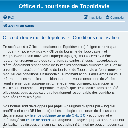
Office du tourisme de Topoldavie
FAQ
Inscription
Connexion
Accueil du forum
Office du tourisme de Topoldavie - Conditions d’utilisation
En accédant à « Office du tourisme de Topoldavie » (désigné ci-après par
« nous », « notre », « nos », « Office du tourisme de Topoldavie » et
« https://web1-math.univ-lyon1.fr/prepa-agreg »), vous acceptez d’être
légalement responsable des conditions suivantes. Si vous n’acceptez pas
d’être légalement responsable de toutes les conditions suivantes, veuillez ne
pas utiliser et accéder à « Office du tourisme de Topoldavie ». Nous pouvons
modifier ces conditions à n’importe quel moment et nous essaierons de vous
informer de ces modifications, bien que nous vous conseillons de vérifier
régulièrement par vous-même. En effet, si vous continuez à participer à
« Office du tourisme de Topoldavie » après que des modifications aient été
effectuées, vous acceptez d’être légalement responsable des conditions
modifiées et mises à jour.
Nos forums sont développés par phpBB (désignés ci-après par « logiciel
phpBB » et « phpBB Limited ») qui est un logiciel de forum de discussions
déclaré sous la «
licence publique générale GNU 2.0
» et qui peut être
téléchargé sur
le site de phpBB
(en anglais). Le logiciel phpBB a pour seul but
de faciliter les discussions sur internet et phpBB Limited ne peut en aucun cas