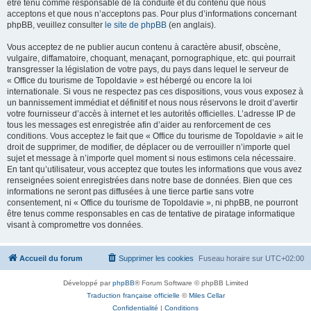
être tenu comme responsable de la conduite et du contenu que nous
acceptons et que nous n’acceptons pas. Pour plus d’informations concernant
phpBB, veuillez consulter
le site de phpBB
(en anglais).
Vous acceptez de ne publier aucun contenu à caractère abusif, obscène,
vulgaire, diffamatoire, choquant, menaçant, pornographique, etc. qui pourrait
transgresser la législation de votre pays, du pays dans lequel le serveur de
« Office du tourisme de Topoldavie » est hébergé ou encore la loi
internationale. Si vous ne respectez pas ces dispositions, vous vous exposez à
un bannissement immédiat et définitif et nous nous réservons le droit d’avertir
votre fournisseur d’accès à internet et les autorités officielles. L’adresse IP de
tous les messages est enregistrée afin d’aider au renforcement de ces
conditions. Vous acceptez le fait que « Office du tourisme de Topoldavie » ait le
droit de supprimer, de modifier, de déplacer ou de verrouiller n’importe quel
sujet et message à n’importe quel moment si nous estimons cela nécessaire.
En tant qu’utilisateur, vous acceptez que toutes les informations que vous avez
renseignées soient enregistrées dans notre base de données. Bien que ces
informations ne seront pas diffusées à une tierce partie sans votre
consentement, ni « Office du tourisme de Topoldavie », ni phpBB, ne pourront
être tenus comme responsables en cas de tentative de piratage informatique
visant à compromettre vos données.
Accueil du forum
Supprimer les cookies
Fuseau horaire sur
UTC+02:00
Développé par
phpBB
® Forum Software © phpBB Limited
Traduction française officielle
©
Miles Cellar
Confidentialité
|
Conditions