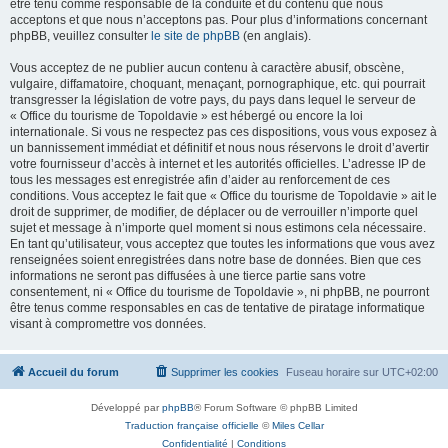
être tenu comme responsable de la conduite et du contenu que nous
acceptons et que nous n’acceptons pas. Pour plus d’informations concernant
phpBB, veuillez consulter
le site de phpBB
(en anglais).
Vous acceptez de ne publier aucun contenu à caractère abusif, obscène,
vulgaire, diffamatoire, choquant, menaçant, pornographique, etc. qui pourrait
transgresser la législation de votre pays, du pays dans lequel le serveur de
« Office du tourisme de Topoldavie » est hébergé ou encore la loi
internationale. Si vous ne respectez pas ces dispositions, vous vous exposez à
un bannissement immédiat et définitif et nous nous réservons le droit d’avertir
votre fournisseur d’accès à internet et les autorités officielles. L’adresse IP de
tous les messages est enregistrée afin d’aider au renforcement de ces
conditions. Vous acceptez le fait que « Office du tourisme de Topoldavie » ait le
droit de supprimer, de modifier, de déplacer ou de verrouiller n’importe quel
sujet et message à n’importe quel moment si nous estimons cela nécessaire.
En tant qu’utilisateur, vous acceptez que toutes les informations que vous avez
renseignées soient enregistrées dans notre base de données. Bien que ces
informations ne seront pas diffusées à une tierce partie sans votre
consentement, ni « Office du tourisme de Topoldavie », ni phpBB, ne pourront
être tenus comme responsables en cas de tentative de piratage informatique
visant à compromettre vos données.
Accueil du forum
Supprimer les cookies
Fuseau horaire sur
UTC+02:00
Développé par
phpBB
® Forum Software © phpBB Limited
Traduction française officielle
©
Miles Cellar
Confidentialité
|
Conditions