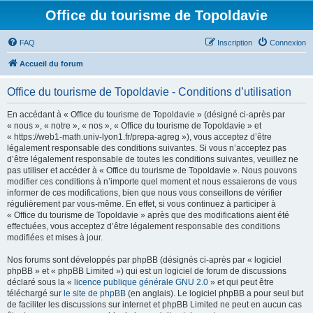
Office du tourisme de Topoldavie
FAQ
Inscription
Connexion
Accueil du forum
Office du tourisme de Topoldavie - Conditions d’utilisation
En accédant à « Office du tourisme de Topoldavie » (désigné ci-après par
« nous », « notre », « nos », « Office du tourisme de Topoldavie » et
« https://web1-math.univ-lyon1.fr/prepa-agreg »), vous acceptez d’être
légalement responsable des conditions suivantes. Si vous n’acceptez pas
d’être légalement responsable de toutes les conditions suivantes, veuillez ne
pas utiliser et accéder à « Office du tourisme de Topoldavie ». Nous pouvons
modifier ces conditions à n’importe quel moment et nous essaierons de vous
informer de ces modifications, bien que nous vous conseillons de vérifier
régulièrement par vous-même. En effet, si vous continuez à participer à
« Office du tourisme de Topoldavie » après que des modifications aient été
effectuées, vous acceptez d’être légalement responsable des conditions
modifiées et mises à jour.
Nos forums sont développés par phpBB (désignés ci-après par « logiciel
phpBB » et « phpBB Limited ») qui est un logiciel de forum de discussions
déclaré sous la «
licence publique générale GNU 2.0
» et qui peut être
téléchargé sur
le site de phpBB
(en anglais). Le logiciel phpBB a pour seul but
de faciliter les discussions sur internet et phpBB Limited ne peut en aucun cas