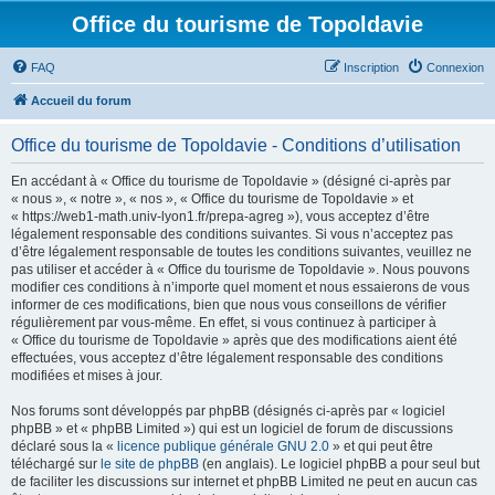
Office du tourisme de Topoldavie
FAQ
Inscription
Connexion
Accueil du forum
Office du tourisme de Topoldavie - Conditions d’utilisation
En accédant à « Office du tourisme de Topoldavie » (désigné ci-après par
« nous », « notre », « nos », « Office du tourisme de Topoldavie » et
« https://web1-math.univ-lyon1.fr/prepa-agreg »), vous acceptez d’être
légalement responsable des conditions suivantes. Si vous n’acceptez pas
d’être légalement responsable de toutes les conditions suivantes, veuillez ne
pas utiliser et accéder à « Office du tourisme de Topoldavie ». Nous pouvons
modifier ces conditions à n’importe quel moment et nous essaierons de vous
informer de ces modifications, bien que nous vous conseillons de vérifier
régulièrement par vous-même. En effet, si vous continuez à participer à
« Office du tourisme de Topoldavie » après que des modifications aient été
effectuées, vous acceptez d’être légalement responsable des conditions
modifiées et mises à jour.
Nos forums sont développés par phpBB (désignés ci-après par « logiciel
phpBB » et « phpBB Limited ») qui est un logiciel de forum de discussions
déclaré sous la «
licence publique générale GNU 2.0
» et qui peut être
téléchargé sur
le site de phpBB
(en anglais). Le logiciel phpBB a pour seul but
de faciliter les discussions sur internet et phpBB Limited ne peut en aucun cas