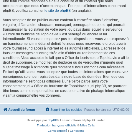
être tenu comme responsable de la conduite et du contenu que nous
acceptons et que nous n’acceptons pas. Pour plus d’informations concernant
phpBB, veuillez consulter
le site de phpBB
(en anglais).
Vous acceptez de ne publier aucun contenu à caractère abusif, obscène,
vulgaire, diffamatoire, choquant, menaçant, pornographique, etc. qui pourrait
transgresser la législation de votre pays, du pays dans lequel le serveur de
« Office du tourisme de Topoldavie » est hébergé ou encore la loi
internationale. Si vous ne respectez pas ces dispositions, vous vous exposez à
un bannissement immédiat et définitif et nous nous réservons le droit d’avertir
votre fournisseur d’accès à internet et les autorités officielles. L’adresse IP de
tous les messages est enregistrée afin d’aider au renforcement de ces
conditions. Vous acceptez le fait que « Office du tourisme de Topoldavie » ait le
droit de supprimer, de modifier, de déplacer ou de verrouiller n’importe quel
sujet et message à n’importe quel moment si nous estimons cela nécessaire.
En tant qu’utilisateur, vous acceptez que toutes les informations que vous avez
renseignées soient enregistrées dans notre base de données. Bien que ces
informations ne seront pas diffusées à une tierce partie sans votre
consentement, ni « Office du tourisme de Topoldavie », ni phpBB, ne pourront
être tenus comme responsables en cas de tentative de piratage informatique
visant à compromettre vos données.
Accueil du forum
Supprimer les cookies
Fuseau horaire sur
UTC+02:00
Développé par
phpBB
® Forum Software © phpBB Limited
Traduction française officielle
©
Miles Cellar
Confidentialité
|
Conditions