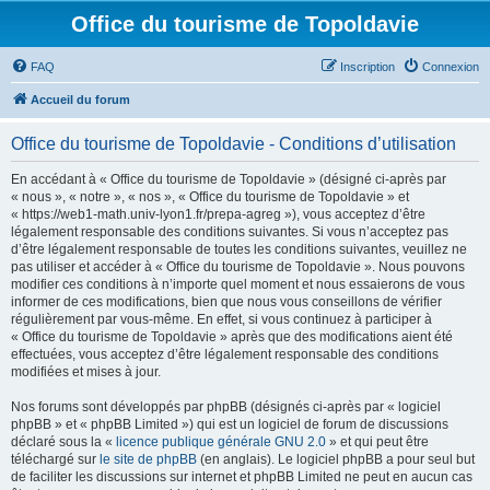
Office du tourisme de Topoldavie
FAQ
Inscription
Connexion
Accueil du forum
Office du tourisme de Topoldavie - Conditions d’utilisation
En accédant à « Office du tourisme de Topoldavie » (désigné ci-après par
« nous », « notre », « nos », « Office du tourisme de Topoldavie » et
« https://web1-math.univ-lyon1.fr/prepa-agreg »), vous acceptez d’être
légalement responsable des conditions suivantes. Si vous n’acceptez pas
d’être légalement responsable de toutes les conditions suivantes, veuillez ne
pas utiliser et accéder à « Office du tourisme de Topoldavie ». Nous pouvons
modifier ces conditions à n’importe quel moment et nous essaierons de vous
informer de ces modifications, bien que nous vous conseillons de vérifier
régulièrement par vous-même. En effet, si vous continuez à participer à
« Office du tourisme de Topoldavie » après que des modifications aient été
effectuées, vous acceptez d’être légalement responsable des conditions
modifiées et mises à jour.
Nos forums sont développés par phpBB (désignés ci-après par « logiciel
phpBB » et « phpBB Limited ») qui est un logiciel de forum de discussions
déclaré sous la «
licence publique générale GNU 2.0
» et qui peut être
téléchargé sur
le site de phpBB
(en anglais). Le logiciel phpBB a pour seul but
de faciliter les discussions sur internet et phpBB Limited ne peut en aucun cas