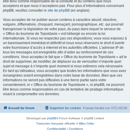
être tenu comme responsable de la conduite et du contenu que nous
acceptons et que nous n’acceptons pas. Pour plus d’informations concernant
phpBB, veuillez consulter
le site de phpBB
(en anglais).
Vous acceptez de ne publier aucun contenu à caractère abusif, obscène,
vulgaire, diffamatoire, choquant, menaçant, pornographique, etc. qui pourrait
transgresser la législation de votre pays, du pays dans lequel le serveur de
« Office du tourisme de Topoldavie » est hébergé ou encore la loi
internationale. Si vous ne respectez pas ces dispositions, vous vous exposez à
un bannissement immédiat et définitif et nous nous réservons le droit d’avertir
votre fournisseur d’accès à internet et les autorités officielles. L’adresse IP de
tous les messages est enregistrée afin d’aider au renforcement de ces
conditions. Vous acceptez le fait que « Office du tourisme de Topoldavie » ait le
droit de supprimer, de modifier, de déplacer ou de verrouiller n’importe quel
sujet et message à n’importe quel moment si nous estimons cela nécessaire.
En tant qu’utilisateur, vous acceptez que toutes les informations que vous avez
renseignées soient enregistrées dans notre base de données. Bien que ces
informations ne seront pas diffusées à une tierce partie sans votre
consentement, ni « Office du tourisme de Topoldavie », ni phpBB, ne pourront
être tenus comme responsables en cas de tentative de piratage informatique
visant à compromettre vos données.
Accueil du forum
Supprimer les cookies
Fuseau horaire sur
UTC+02:00
Développé par
phpBB
® Forum Software © phpBB Limited
Traduction française officielle
©
Miles Cellar
Confidentialité
|
Conditions