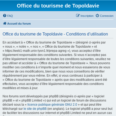
Office du tourisme de Topoldavie
FAQ
Inscription
Connexion
Accueil du forum
Office du tourisme de Topoldavie - Conditions d’utilisation
En accédant à « Office du tourisme de Topoldavie » (désigné ci-après par
« nous », « notre », « nos », « Office du tourisme de Topoldavie » et
« https://web1-math.univ-lyon1.fr/prepa-agreg »), vous acceptez d’être
légalement responsable des conditions suivantes. Si vous n’acceptez pas
d’être légalement responsable de toutes les conditions suivantes, veuillez ne
pas utiliser et accéder à « Office du tourisme de Topoldavie ». Nous pouvons
modifier ces conditions à n’importe quel moment et nous essaierons de vous
informer de ces modifications, bien que nous vous conseillons de vérifier
régulièrement par vous-même. En effet, si vous continuez à participer à
« Office du tourisme de Topoldavie » après que des modifications aient été
effectuées, vous acceptez d’être légalement responsable des conditions
modifiées et mises à jour.
Nos forums sont développés par phpBB (désignés ci-après par « logiciel
phpBB » et « phpBB Limited ») qui est un logiciel de forum de discussions
déclaré sous la «
licence publique générale GNU 2.0
» et qui peut être
téléchargé sur
le site de phpBB
(en anglais). Le logiciel phpBB a pour seul but
de faciliter les discussions sur internet et phpBB Limited ne peut en aucun cas