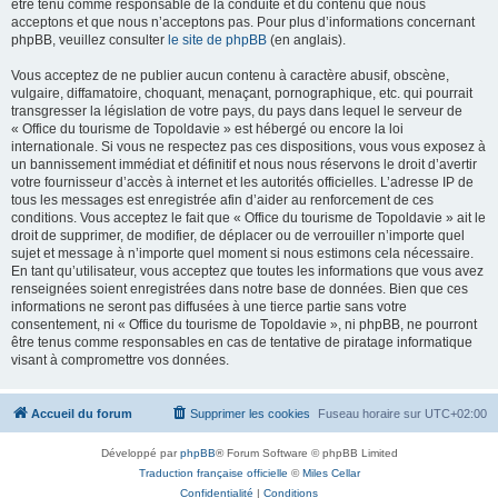
être tenu comme responsable de la conduite et du contenu que nous
acceptons et que nous n’acceptons pas. Pour plus d’informations concernant
phpBB, veuillez consulter
le site de phpBB
(en anglais).
Vous acceptez de ne publier aucun contenu à caractère abusif, obscène,
vulgaire, diffamatoire, choquant, menaçant, pornographique, etc. qui pourrait
transgresser la législation de votre pays, du pays dans lequel le serveur de
« Office du tourisme de Topoldavie » est hébergé ou encore la loi
internationale. Si vous ne respectez pas ces dispositions, vous vous exposez à
un bannissement immédiat et définitif et nous nous réservons le droit d’avertir
votre fournisseur d’accès à internet et les autorités officielles. L’adresse IP de
tous les messages est enregistrée afin d’aider au renforcement de ces
conditions. Vous acceptez le fait que « Office du tourisme de Topoldavie » ait le
droit de supprimer, de modifier, de déplacer ou de verrouiller n’importe quel
sujet et message à n’importe quel moment si nous estimons cela nécessaire.
En tant qu’utilisateur, vous acceptez que toutes les informations que vous avez
renseignées soient enregistrées dans notre base de données. Bien que ces
informations ne seront pas diffusées à une tierce partie sans votre
consentement, ni « Office du tourisme de Topoldavie », ni phpBB, ne pourront
être tenus comme responsables en cas de tentative de piratage informatique
visant à compromettre vos données.
Accueil du forum
Supprimer les cookies
Fuseau horaire sur
UTC+02:00
Développé par
phpBB
® Forum Software © phpBB Limited
Traduction française officielle
©
Miles Cellar
Confidentialité
|
Conditions