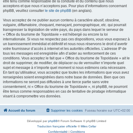
être tenu comme responsable de la conduite et du contenu que nous
acceptons et que nous n’acceptons pas. Pour plus d’informations concernant
phpBB, veuillez consulter
le site de phpBB
(en anglais).
Vous acceptez de ne publier aucun contenu à caractère abusif, obscène,
vulgaire, diffamatoire, choquant, menaçant, pornographique, etc. qui pourrait
transgresser la législation de votre pays, du pays dans lequel le serveur de
« Office du tourisme de Topoldavie » est hébergé ou encore la loi
internationale. Si vous ne respectez pas ces dispositions, vous vous exposez à
un bannissement immédiat et définitif et nous nous réservons le droit d’avertir
votre fournisseur d’accès à internet et les autorités officielles. L’adresse IP de
tous les messages est enregistrée afin d’aider au renforcement de ces
conditions. Vous acceptez le fait que « Office du tourisme de Topoldavie » ait le
droit de supprimer, de modifier, de déplacer ou de verrouiller n’importe quel
sujet et message à n’importe quel moment si nous estimons cela nécessaire.
En tant qu’utilisateur, vous acceptez que toutes les informations que vous avez
renseignées soient enregistrées dans notre base de données. Bien que ces
informations ne seront pas diffusées à une tierce partie sans votre
consentement, ni « Office du tourisme de Topoldavie », ni phpBB, ne pourront
être tenus comme responsables en cas de tentative de piratage informatique
visant à compromettre vos données.
Accueil du forum
Supprimer les cookies
Fuseau horaire sur
UTC+02:00
Développé par
phpBB
® Forum Software © phpBB Limited
Traduction française officielle
©
Miles Cellar
Confidentialité
|
Conditions