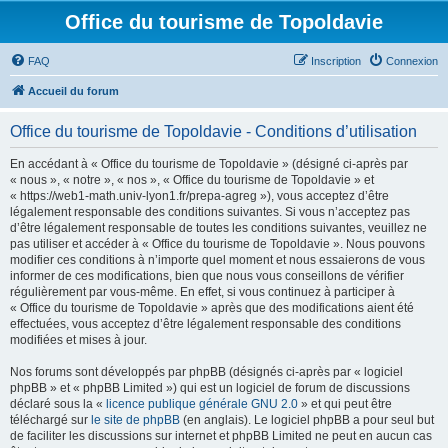
Office du tourisme de Topoldavie
FAQ
Inscription
Connexion
Accueil du forum
Office du tourisme de Topoldavie - Conditions d’utilisation
En accédant à « Office du tourisme de Topoldavie » (désigné ci-après par
« nous », « notre », « nos », « Office du tourisme de Topoldavie » et
« https://web1-math.univ-lyon1.fr/prepa-agreg »), vous acceptez d’être
légalement responsable des conditions suivantes. Si vous n’acceptez pas
d’être légalement responsable de toutes les conditions suivantes, veuillez ne
pas utiliser et accéder à « Office du tourisme de Topoldavie ». Nous pouvons
modifier ces conditions à n’importe quel moment et nous essaierons de vous
informer de ces modifications, bien que nous vous conseillons de vérifier
régulièrement par vous-même. En effet, si vous continuez à participer à
« Office du tourisme de Topoldavie » après que des modifications aient été
effectuées, vous acceptez d’être légalement responsable des conditions
modifiées et mises à jour.
Nos forums sont développés par phpBB (désignés ci-après par « logiciel
phpBB » et « phpBB Limited ») qui est un logiciel de forum de discussions
déclaré sous la «
licence publique générale GNU 2.0
» et qui peut être
téléchargé sur
le site de phpBB
(en anglais). Le logiciel phpBB a pour seul but
de faciliter les discussions sur internet et phpBB Limited ne peut en aucun cas