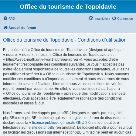
Office du tourisme de Topoldavie
FAQ
Inscription
Connexion
Accueil du forum
Office du tourisme de Topoldavie - Conditions d’utilisation
En accédant à « Office du tourisme de Topoldavie » (désigné ci-après par
« nous », « notre », « nos », « Office du tourisme de Topoldavie » et
« https://web1-math.univ-lyon1.fr/prepa-agreg »), vous acceptez d’être
légalement responsable des conditions suivantes. Si vous n’acceptez pas
d’être légalement responsable de toutes les conditions suivantes, veuillez ne
pas utiliser et accéder à « Office du tourisme de Topoldavie ». Nous pouvons
modifier ces conditions à n’importe quel moment et nous essaierons de vous
informer de ces modifications, bien que nous vous conseillons de vérifier
régulièrement par vous-même. En effet, si vous continuez à participer à
« Office du tourisme de Topoldavie » après que des modifications aient été
effectuées, vous acceptez d’être légalement responsable des conditions
modifiées et mises à jour.
Nos forums sont développés par phpBB (désignés ci-après par « logiciel
phpBB » et « phpBB Limited ») qui est un logiciel de forum de discussions
déclaré sous la «
licence publique générale GNU 2.0
» et qui peut être
téléchargé sur
le site de phpBB
(en anglais). Le logiciel phpBB a pour seul but
de faciliter les discussions sur internet et phpBB Limited ne peut en aucun cas