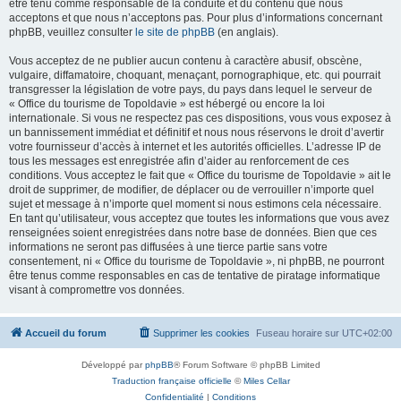
être tenu comme responsable de la conduite et du contenu que nous
acceptons et que nous n’acceptons pas. Pour plus d’informations concernant
phpBB, veuillez consulter
le site de phpBB
(en anglais).
Vous acceptez de ne publier aucun contenu à caractère abusif, obscène,
vulgaire, diffamatoire, choquant, menaçant, pornographique, etc. qui pourrait
transgresser la législation de votre pays, du pays dans lequel le serveur de
« Office du tourisme de Topoldavie » est hébergé ou encore la loi
internationale. Si vous ne respectez pas ces dispositions, vous vous exposez à
un bannissement immédiat et définitif et nous nous réservons le droit d’avertir
votre fournisseur d’accès à internet et les autorités officielles. L’adresse IP de
tous les messages est enregistrée afin d’aider au renforcement de ces
conditions. Vous acceptez le fait que « Office du tourisme de Topoldavie » ait le
droit de supprimer, de modifier, de déplacer ou de verrouiller n’importe quel
sujet et message à n’importe quel moment si nous estimons cela nécessaire.
En tant qu’utilisateur, vous acceptez que toutes les informations que vous avez
renseignées soient enregistrées dans notre base de données. Bien que ces
informations ne seront pas diffusées à une tierce partie sans votre
consentement, ni « Office du tourisme de Topoldavie », ni phpBB, ne pourront
être tenus comme responsables en cas de tentative de piratage informatique
visant à compromettre vos données.
Accueil du forum
Supprimer les cookies
Fuseau horaire sur
UTC+02:00
Développé par
phpBB
® Forum Software © phpBB Limited
Traduction française officielle
©
Miles Cellar
Confidentialité
|
Conditions