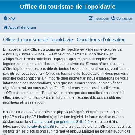
Office du tourisme de Topoldavie
FAQ
Inscription
Connexion
Accueil du forum
Office du tourisme de Topoldavie - Conditions d’utilisation
En accédant à « Office du tourisme de Topoldavie » (désigné ci-après par
« nous », « notre », « nos », « Office du tourisme de Topoldavie » et
« https://web1-math.univ-lyon1.fr/prepa-agreg »), vous acceptez d’être
légalement responsable des conditions suivantes. Si vous n’acceptez pas
d’être légalement responsable de toutes les conditions suivantes, veuillez ne
pas utiliser et accéder à « Office du tourisme de Topoldavie ». Nous pouvons
modifier ces conditions à n’importe quel moment et nous essaierons de vous
informer de ces modifications, bien que nous vous conseillons de vérifier
régulièrement par vous-même. En effet, si vous continuez à participer à
« Office du tourisme de Topoldavie » après que des modifications aient été
effectuées, vous acceptez d’être légalement responsable des conditions
modifiées et mises à jour.
Nos forums sont développés par phpBB (désignés ci-après par « logiciel
phpBB » et « phpBB Limited ») qui est un logiciel de forum de discussions
déclaré sous la «
licence publique générale GNU 2.0
» et qui peut être
téléchargé sur
le site de phpBB
(en anglais). Le logiciel phpBB a pour seul but
de faciliter les discussions sur internet et phpBB Limited ne peut en aucun cas