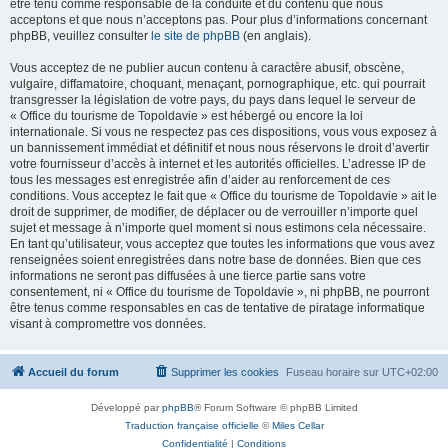
être tenu comme responsable de la conduite et du contenu que nous
acceptons et que nous n’acceptons pas. Pour plus d’informations concernant
phpBB, veuillez consulter
le site de phpBB
(en anglais).
Vous acceptez de ne publier aucun contenu à caractère abusif, obscène,
vulgaire, diffamatoire, choquant, menaçant, pornographique, etc. qui pourrait
transgresser la législation de votre pays, du pays dans lequel le serveur de
« Office du tourisme de Topoldavie » est hébergé ou encore la loi
internationale. Si vous ne respectez pas ces dispositions, vous vous exposez à
un bannissement immédiat et définitif et nous nous réservons le droit d’avertir
votre fournisseur d’accès à internet et les autorités officielles. L’adresse IP de
tous les messages est enregistrée afin d’aider au renforcement de ces
conditions. Vous acceptez le fait que « Office du tourisme de Topoldavie » ait le
droit de supprimer, de modifier, de déplacer ou de verrouiller n’importe quel
sujet et message à n’importe quel moment si nous estimons cela nécessaire.
En tant qu’utilisateur, vous acceptez que toutes les informations que vous avez
renseignées soient enregistrées dans notre base de données. Bien que ces
informations ne seront pas diffusées à une tierce partie sans votre
consentement, ni « Office du tourisme de Topoldavie », ni phpBB, ne pourront
être tenus comme responsables en cas de tentative de piratage informatique
visant à compromettre vos données.
Accueil du forum
Supprimer les cookies
Fuseau horaire sur
UTC+02:00
Développé par
phpBB
® Forum Software © phpBB Limited
Traduction française officielle
©
Miles Cellar
Confidentialité
|
Conditions