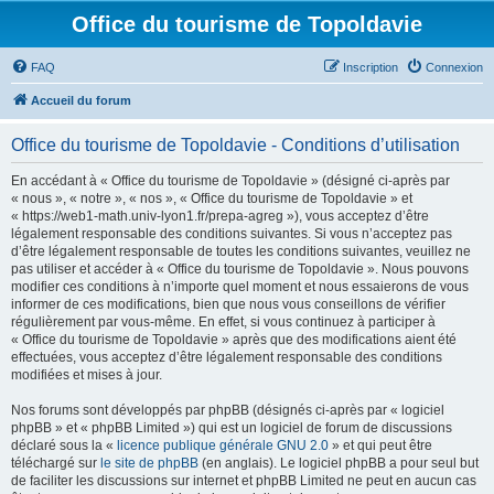
Office du tourisme de Topoldavie
FAQ
Inscription
Connexion
Accueil du forum
Office du tourisme de Topoldavie - Conditions d’utilisation
En accédant à « Office du tourisme de Topoldavie » (désigné ci-après par
« nous », « notre », « nos », « Office du tourisme de Topoldavie » et
« https://web1-math.univ-lyon1.fr/prepa-agreg »), vous acceptez d’être
légalement responsable des conditions suivantes. Si vous n’acceptez pas
d’être légalement responsable de toutes les conditions suivantes, veuillez ne
pas utiliser et accéder à « Office du tourisme de Topoldavie ». Nous pouvons
modifier ces conditions à n’importe quel moment et nous essaierons de vous
informer de ces modifications, bien que nous vous conseillons de vérifier
régulièrement par vous-même. En effet, si vous continuez à participer à
« Office du tourisme de Topoldavie » après que des modifications aient été
effectuées, vous acceptez d’être légalement responsable des conditions
modifiées et mises à jour.
Nos forums sont développés par phpBB (désignés ci-après par « logiciel
phpBB » et « phpBB Limited ») qui est un logiciel de forum de discussions
déclaré sous la «
licence publique générale GNU 2.0
» et qui peut être
téléchargé sur
le site de phpBB
(en anglais). Le logiciel phpBB a pour seul but
de faciliter les discussions sur internet et phpBB Limited ne peut en aucun cas