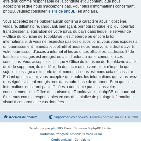
être tenu comme responsable de la conduite et du contenu que nous
acceptons et que nous n’acceptons pas. Pour plus d’informations concernant
phpBB, veuillez consulter
le site de phpBB
(en anglais).
Vous acceptez de ne publier aucun contenu à caractère abusif, obscène,
vulgaire, diffamatoire, choquant, menaçant, pornographique, etc. qui pourrait
transgresser la législation de votre pays, du pays dans lequel le serveur de
« Office du tourisme de Topoldavie » est hébergé ou encore la loi
internationale. Si vous ne respectez pas ces dispositions, vous vous exposez à
un bannissement immédiat et définitif et nous nous réservons le droit d’avertir
votre fournisseur d’accès à internet et les autorités officielles. L’adresse IP de
tous les messages est enregistrée afin d’aider au renforcement de ces
conditions. Vous acceptez le fait que « Office du tourisme de Topoldavie » ait le
droit de supprimer, de modifier, de déplacer ou de verrouiller n’importe quel
sujet et message à n’importe quel moment si nous estimons cela nécessaire.
En tant qu’utilisateur, vous acceptez que toutes les informations que vous avez
renseignées soient enregistrées dans notre base de données. Bien que ces
informations ne seront pas diffusées à une tierce partie sans votre
consentement, ni « Office du tourisme de Topoldavie », ni phpBB, ne pourront
être tenus comme responsables en cas de tentative de piratage informatique
visant à compromettre vos données.
Accueil du forum
Supprimer les cookies
Fuseau horaire sur
UTC+02:00
Développé par
phpBB
® Forum Software © phpBB Limited
Traduction française officielle
©
Miles Cellar
Confidentialité
|
Conditions