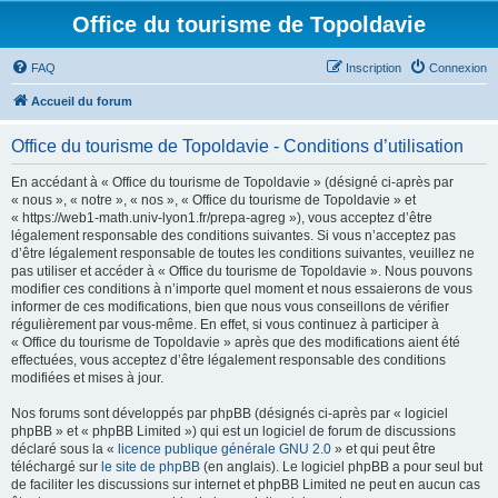
Office du tourisme de Topoldavie
FAQ
Inscription
Connexion
Accueil du forum
Office du tourisme de Topoldavie - Conditions d’utilisation
En accédant à « Office du tourisme de Topoldavie » (désigné ci-après par
« nous », « notre », « nos », « Office du tourisme de Topoldavie » et
« https://web1-math.univ-lyon1.fr/prepa-agreg »), vous acceptez d’être
légalement responsable des conditions suivantes. Si vous n’acceptez pas
d’être légalement responsable de toutes les conditions suivantes, veuillez ne
pas utiliser et accéder à « Office du tourisme de Topoldavie ». Nous pouvons
modifier ces conditions à n’importe quel moment et nous essaierons de vous
informer de ces modifications, bien que nous vous conseillons de vérifier
régulièrement par vous-même. En effet, si vous continuez à participer à
« Office du tourisme de Topoldavie » après que des modifications aient été
effectuées, vous acceptez d’être légalement responsable des conditions
modifiées et mises à jour.
Nos forums sont développés par phpBB (désignés ci-après par « logiciel
phpBB » et « phpBB Limited ») qui est un logiciel de forum de discussions
déclaré sous la «
licence publique générale GNU 2.0
» et qui peut être
téléchargé sur
le site de phpBB
(en anglais). Le logiciel phpBB a pour seul but
de faciliter les discussions sur internet et phpBB Limited ne peut en aucun cas