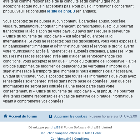
être tenu comme responsable de la conduite et du contenu que nous
acceptons et que nous n’acceptons pas. Pour plus d’informations concernant
phpBB, veuillez consulter
le site de phpBB
(en anglais).
Vous acceptez de ne publier aucun contenu à caractère abusif, obscène,
vulgaire, diffamatoire, choquant, menaçant, pornographique, etc. qui pourrait
transgresser la législation de votre pays, du pays dans lequel le serveur de
« Office du tourisme de Topoldavie » est hébergé ou encore la loi
internationale. Si vous ne respectez pas ces dispositions, vous vous exposez à
un bannissement immédiat et définitif et nous nous réservons le droit d’avertir
votre fournisseur d’accès à internet et les autorités officielles. L’adresse IP de
tous les messages est enregistrée afin d’aider au renforcement de ces
conditions. Vous acceptez le fait que « Office du tourisme de Topoldavie » ait le
droit de supprimer, de modifier, de déplacer ou de verrouiller n’importe quel
sujet et message à n’importe quel moment si nous estimons cela nécessaire.
En tant qu’utilisateur, vous acceptez que toutes les informations que vous avez
renseignées soient enregistrées dans notre base de données. Bien que ces
informations ne seront pas diffusées à une tierce partie sans votre
consentement, ni « Office du tourisme de Topoldavie », ni phpBB, ne pourront
être tenus comme responsables en cas de tentative de piratage informatique
visant à compromettre vos données.
Accueil du forum
Supprimer les cookies
Fuseau horaire sur
UTC+02:00
Développé par
phpBB
® Forum Software © phpBB Limited
Traduction française officielle
©
Miles Cellar
Confidentialité
|
Conditions