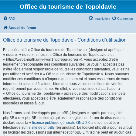
Office du tourisme de Topoldavie
FAQ
Inscription
Connexion
Accueil du forum
Office du tourisme de Topoldavie - Conditions d’utilisation
En accédant à « Office du tourisme de Topoldavie » (désigné ci-après par
« nous », « notre », « nos », « Office du tourisme de Topoldavie » et
« https://web1-math.univ-lyon1.fr/prepa-agreg »), vous acceptez d’être
légalement responsable des conditions suivantes. Si vous n’acceptez pas
d’être légalement responsable de toutes les conditions suivantes, veuillez ne
pas utiliser et accéder à « Office du tourisme de Topoldavie ». Nous pouvons
modifier ces conditions à n’importe quel moment et nous essaierons de vous
informer de ces modifications, bien que nous vous conseillons de vérifier
régulièrement par vous-même. En effet, si vous continuez à participer à
« Office du tourisme de Topoldavie » après que des modifications aient été
effectuées, vous acceptez d’être légalement responsable des conditions
modifiées et mises à jour.
Nos forums sont développés par phpBB (désignés ci-après par « logiciel
phpBB » et « phpBB Limited ») qui est un logiciel de forum de discussions
déclaré sous la «
licence publique générale GNU 2.0
» et qui peut être
téléchargé sur
le site de phpBB
(en anglais). Le logiciel phpBB a pour seul but
de faciliter les discussions sur internet et phpBB Limited ne peut en aucun cas