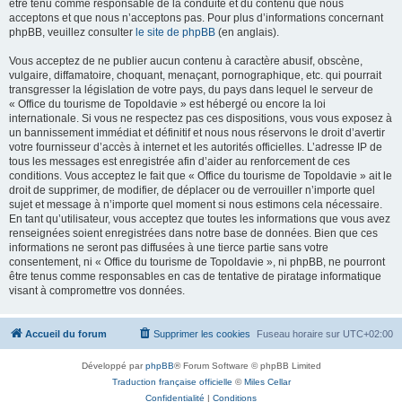
être tenu comme responsable de la conduite et du contenu que nous
acceptons et que nous n’acceptons pas. Pour plus d’informations concernant
phpBB, veuillez consulter
le site de phpBB
(en anglais).
Vous acceptez de ne publier aucun contenu à caractère abusif, obscène,
vulgaire, diffamatoire, choquant, menaçant, pornographique, etc. qui pourrait
transgresser la législation de votre pays, du pays dans lequel le serveur de
« Office du tourisme de Topoldavie » est hébergé ou encore la loi
internationale. Si vous ne respectez pas ces dispositions, vous vous exposez à
un bannissement immédiat et définitif et nous nous réservons le droit d’avertir
votre fournisseur d’accès à internet et les autorités officielles. L’adresse IP de
tous les messages est enregistrée afin d’aider au renforcement de ces
conditions. Vous acceptez le fait que « Office du tourisme de Topoldavie » ait le
droit de supprimer, de modifier, de déplacer ou de verrouiller n’importe quel
sujet et message à n’importe quel moment si nous estimons cela nécessaire.
En tant qu’utilisateur, vous acceptez que toutes les informations que vous avez
renseignées soient enregistrées dans notre base de données. Bien que ces
informations ne seront pas diffusées à une tierce partie sans votre
consentement, ni « Office du tourisme de Topoldavie », ni phpBB, ne pourront
être tenus comme responsables en cas de tentative de piratage informatique
visant à compromettre vos données.
Accueil du forum
Supprimer les cookies
Fuseau horaire sur
UTC+02:00
Développé par
phpBB
® Forum Software © phpBB Limited
Traduction française officielle
©
Miles Cellar
Confidentialité
|
Conditions