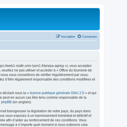
Inscription
Connexion
ttps://web1-math.univ-lyon1.fr/prepa-agreg »), vous acceptez
euillez ne pas utiliser et accéder à « Office du tourisme de
nous vous conseillons de vérifier régulièrement par vous-
ptez d’être légalement responsable des conditions modifiées et
ns déclaré sous la «
licence publique générale GNU 2.0
» et qui
ed ne peut en aucun cas être tenu comme responsable de la
de phpBB
(en anglais).
ait transgresser la législation de votre pays, du pays dans
vous vous exposez à un bannissement immédiat et définitif et
strée afin d’aider au renforcement de ces conditions. Vous
t et message à n’importe quel moment si nous estimons cela