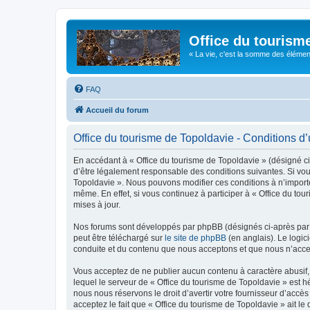
Office du tourism
« La vie, c'est la somme des éléments 
FAQ
Accueil du forum
Office du tourisme de Topoldavie - Conditions d’u
En accédant à « Office du tourisme de Topoldavie » (désigné ci-
d’être légalement responsable des conditions suivantes. Si vous
Topoldavie ». Nous pouvons modifier ces conditions à n’import
même. En effet, si vous continuez à participer à « Office du t
mises à jour.
Nos forums sont développés par phpBB (désignés ci-après par «
peut être téléchargé sur
le site de phpBB
(en anglais). Le logic
conduite et du contenu que nous acceptons et que nous n’acce
Vous acceptez de ne publier aucun contenu à caractère abusif, 
lequel le serveur de « Office du tourisme de Topoldavie » est h
nous nous réservons le droit d’avertir votre fournisseur d’accès
acceptez le fait que « Office du tourisme de Topoldavie » ait l