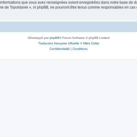
es informations que vous avez renseignées soient enregistrées dans notre base de 
isme de Topoldavie », ni phpBB, ne pourront être tenus comme responsables en cas 
Développé par
phpBB
® Forum Software © phpBB Limited
Traduction française officielle
©
Miles Cellar
Confidentialité
|
Conditions