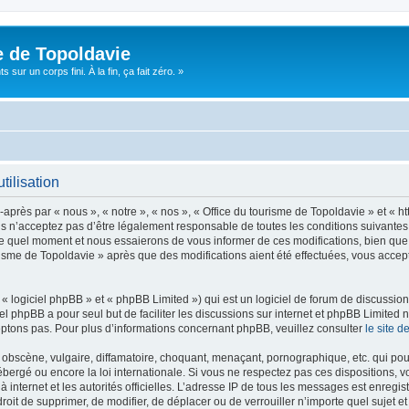
e de Topoldavie
sur un corps fini. À la fin, ça fait zéro. »
tilisation
après par « nous », « notre », « nos », « Office du tourisme de Topoldavie » et « h
 n’acceptez pas d’être légalement responsable de toutes les conditions suivantes, v
e quel moment et nous essaierons de vous informer de ces modifications, bien que 
ourisme de Topoldavie » après que des modifications aient été effectuées, vous acce
 logiciel phpBB » et « phpBB Limited ») qui est un logiciel de forum de discussio
iel phpBB a pour seul but de faciliter les discussions sur internet et phpBB Limit
ptons pas. Pour plus d’informations concernant phpBB, veuillez consulter
le site 
obscène, vulgaire, diffamatoire, choquant, menaçant, pornographique, etc. qui pourr
ébergé ou encore la loi internationale. Si vous ne respectez pas ces dispositions, 
 à internet et les autorités officielles. L’adresse IP de tous les messages est enregi
e droit de supprimer, de modifier, de déplacer ou de verrouiller n’importe quel suje