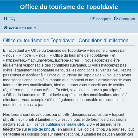
Office du tourisme de Topoldavie
FAQ
Inscription
Connexion
Accueil du forum
Office du tourisme de Topoldavie - Conditions d’utilisation
En accédant à « Office du tourisme de Topoldavie » (désigné ci-après par
« nous », « notre », « nos », « Office du tourisme de Topoldavie » et
« https://web1-math.univ-lyon1.fr/prepa-agreg »), vous acceptez d’être
légalement responsable des conditions suivantes. Si vous n’acceptez pas
d’être légalement responsable de toutes les conditions suivantes, veuillez ne
pas utiliser et accéder à « Office du tourisme de Topoldavie ». Nous pouvons
modifier ces conditions à n’importe quel moment et nous essaierons de vous
informer de ces modifications, bien que nous vous conseillons de vérifier
régulièrement par vous-même. En effet, si vous continuez à participer à
« Office du tourisme de Topoldavie » après que des modifications aient été
effectuées, vous acceptez d’être légalement responsable des conditions
modifiées et mises à jour.
Nos forums sont développés par phpBB (désignés ci-après par « logiciel
phpBB » et « phpBB Limited ») qui est un logiciel de forum de discussions
déclaré sous la «
licence publique générale GNU 2.0
» et qui peut être
téléchargé sur
le site de phpBB
(en anglais). Le logiciel phpBB a pour seul but
de faciliter les discussions sur internet et phpBB Limited ne peut en aucun cas