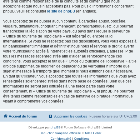
être tenu comme responsable de la conduite et du contenu que nous
acceptons et que nous n’acceptons pas. Pour plus d’informations concernant
phpBB, veuillez consulter
le site de phpBB
(en anglais).
Vous acceptez de ne publier aucun contenu à caractère abusif, obscène,
vulgaire, diffamatoire, choquant, menaçant, pornographique, etc. qui pourrait
transgresser la législation de votre pays, du pays dans lequel le serveur de
« Office du tourisme de Topoldavie » est hébergé ou encore la loi
internationale. Si vous ne respectez pas ces dispositions, vous vous exposez à
un bannissement immédiat et définitif et nous nous réservons le droit d’avertir
votre fournisseur d’accès à internet et les autorités officielles. L’adresse IP de
tous les messages est enregistrée afin d’aider au renforcement de ces
conditions. Vous acceptez le fait que « Office du tourisme de Topoldavie » ait le
droit de supprimer, de modifier, de déplacer ou de verrouiller n’importe quel
sujet et message à n’importe quel moment si nous estimons cela nécessaire.
En tant qu’utilisateur, vous acceptez que toutes les informations que vous avez
renseignées soient enregistrées dans notre base de données. Bien que ces
informations ne seront pas diffusées à une tierce partie sans votre
consentement, ni « Office du tourisme de Topoldavie », ni phpBB, ne pourront
être tenus comme responsables en cas de tentative de piratage informatique
visant à compromettre vos données.
Accueil du forum
Supprimer les cookies
Fuseau horaire sur
UTC+02:00
Développé par
phpBB
® Forum Software © phpBB Limited
Traduction française officielle
©
Miles Cellar
Confidentialité
|
Conditions