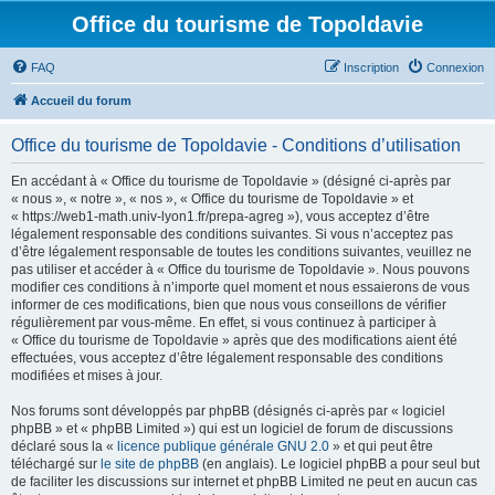
Office du tourisme de Topoldavie
FAQ
Inscription
Connexion
Accueil du forum
Office du tourisme de Topoldavie - Conditions d’utilisation
En accédant à « Office du tourisme de Topoldavie » (désigné ci-après par
« nous », « notre », « nos », « Office du tourisme de Topoldavie » et
« https://web1-math.univ-lyon1.fr/prepa-agreg »), vous acceptez d’être
légalement responsable des conditions suivantes. Si vous n’acceptez pas
d’être légalement responsable de toutes les conditions suivantes, veuillez ne
pas utiliser et accéder à « Office du tourisme de Topoldavie ». Nous pouvons
modifier ces conditions à n’importe quel moment et nous essaierons de vous
informer de ces modifications, bien que nous vous conseillons de vérifier
régulièrement par vous-même. En effet, si vous continuez à participer à
« Office du tourisme de Topoldavie » après que des modifications aient été
effectuées, vous acceptez d’être légalement responsable des conditions
modifiées et mises à jour.
Nos forums sont développés par phpBB (désignés ci-après par « logiciel
phpBB » et « phpBB Limited ») qui est un logiciel de forum de discussions
déclaré sous la «
licence publique générale GNU 2.0
» et qui peut être
téléchargé sur
le site de phpBB
(en anglais). Le logiciel phpBB a pour seul but
de faciliter les discussions sur internet et phpBB Limited ne peut en aucun cas