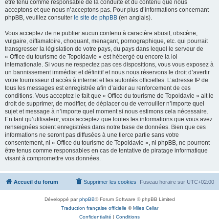
être tenu comme responsable de la conduite et du contenu que nous
acceptons et que nous n’acceptons pas. Pour plus d’informations concernant
phpBB, veuillez consulter
le site de phpBB
(en anglais).
Vous acceptez de ne publier aucun contenu à caractère abusif, obscène,
vulgaire, diffamatoire, choquant, menaçant, pornographique, etc. qui pourrait
transgresser la législation de votre pays, du pays dans lequel le serveur de
« Office du tourisme de Topoldavie » est hébergé ou encore la loi
internationale. Si vous ne respectez pas ces dispositions, vous vous exposez à
un bannissement immédiat et définitif et nous nous réservons le droit d’avertir
votre fournisseur d’accès à internet et les autorités officielles. L’adresse IP de
tous les messages est enregistrée afin d’aider au renforcement de ces
conditions. Vous acceptez le fait que « Office du tourisme de Topoldavie » ait le
droit de supprimer, de modifier, de déplacer ou de verrouiller n’importe quel
sujet et message à n’importe quel moment si nous estimons cela nécessaire.
En tant qu’utilisateur, vous acceptez que toutes les informations que vous avez
renseignées soient enregistrées dans notre base de données. Bien que ces
informations ne seront pas diffusées à une tierce partie sans votre
consentement, ni « Office du tourisme de Topoldavie », ni phpBB, ne pourront
être tenus comme responsables en cas de tentative de piratage informatique
visant à compromettre vos données.
Accueil du forum
Supprimer les cookies
Fuseau horaire sur
UTC+02:00
Développé par
phpBB
® Forum Software © phpBB Limited
Traduction française officielle
©
Miles Cellar
Confidentialité
|
Conditions