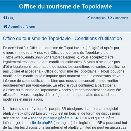
Office du tourisme de Topoldavie
FAQ
Inscription
Connexion
Accueil du forum
Office du tourisme de Topoldavie - Conditions d’utilisation
En accédant à « Office du tourisme de Topoldavie » (désigné ci-après par
« nous », « notre », « nos », « Office du tourisme de Topoldavie » et
« https://web1-math.univ-lyon1.fr/prepa-agreg »), vous acceptez d’être
légalement responsable des conditions suivantes. Si vous n’acceptez pas
d’être légalement responsable de toutes les conditions suivantes, veuillez ne
pas utiliser et accéder à « Office du tourisme de Topoldavie ». Nous pouvons
modifier ces conditions à n’importe quel moment et nous essaierons de vous
informer de ces modifications, bien que nous vous conseillons de vérifier
régulièrement par vous-même. En effet, si vous continuez à participer à
« Office du tourisme de Topoldavie » après que des modifications aient été
effectuées, vous acceptez d’être légalement responsable des conditions
modifiées et mises à jour.
Nos forums sont développés par phpBB (désignés ci-après par « logiciel
phpBB » et « phpBB Limited ») qui est un logiciel de forum de discussions
déclaré sous la «
licence publique générale GNU 2.0
» et qui peut être
téléchargé sur
le site de phpBB
(en anglais). Le logiciel phpBB a pour seul but
de faciliter les discussions sur internet et phpBB Limited ne peut en aucun cas