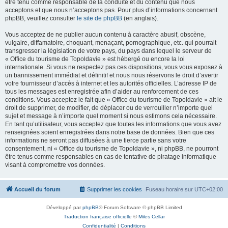
être tenu comme responsable de la conduite et du contenu que nous
acceptons et que nous n’acceptons pas. Pour plus d’informations concernant
phpBB, veuillez consulter
le site de phpBB
(en anglais).
Vous acceptez de ne publier aucun contenu à caractère abusif, obscène,
vulgaire, diffamatoire, choquant, menaçant, pornographique, etc. qui pourrait
transgresser la législation de votre pays, du pays dans lequel le serveur de
« Office du tourisme de Topoldavie » est hébergé ou encore la loi
internationale. Si vous ne respectez pas ces dispositions, vous vous exposez à
un bannissement immédiat et définitif et nous nous réservons le droit d’avertir
votre fournisseur d’accès à internet et les autorités officielles. L’adresse IP de
tous les messages est enregistrée afin d’aider au renforcement de ces
conditions. Vous acceptez le fait que « Office du tourisme de Topoldavie » ait le
droit de supprimer, de modifier, de déplacer ou de verrouiller n’importe quel
sujet et message à n’importe quel moment si nous estimons cela nécessaire.
En tant qu’utilisateur, vous acceptez que toutes les informations que vous avez
renseignées soient enregistrées dans notre base de données. Bien que ces
informations ne seront pas diffusées à une tierce partie sans votre
consentement, ni « Office du tourisme de Topoldavie », ni phpBB, ne pourront
être tenus comme responsables en cas de tentative de piratage informatique
visant à compromettre vos données.
Accueil du forum
Supprimer les cookies
Fuseau horaire sur
UTC+02:00
Développé par
phpBB
® Forum Software © phpBB Limited
Traduction française officielle
©
Miles Cellar
Confidentialité
|
Conditions