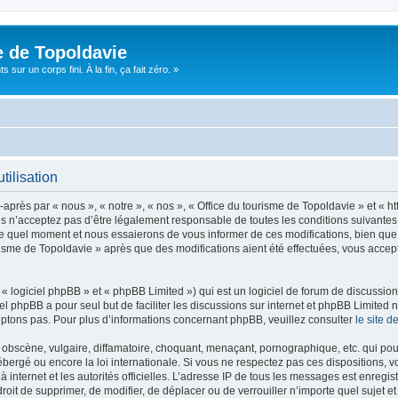
e de Topoldavie
sur un corps fini. À la fin, ça fait zéro. »
tilisation
après par « nous », « notre », « nos », « Office du tourisme de Topoldavie » et « h
 n’acceptez pas d’être légalement responsable de toutes les conditions suivantes, v
e quel moment et nous essaierons de vous informer de ces modifications, bien que 
ourisme de Topoldavie » après que des modifications aient été effectuées, vous acce
 logiciel phpBB » et « phpBB Limited ») qui est un logiciel de forum de discussio
iel phpBB a pour seul but de faciliter les discussions sur internet et phpBB Limit
ptons pas. Pour plus d’informations concernant phpBB, veuillez consulter
le site 
obscène, vulgaire, diffamatoire, choquant, menaçant, pornographique, etc. qui pourr
ébergé ou encore la loi internationale. Si vous ne respectez pas ces dispositions, 
 à internet et les autorités officielles. L’adresse IP de tous les messages est enregi
e droit de supprimer, de modifier, de déplacer ou de verrouiller n’importe quel suje