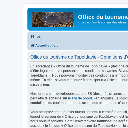
Office du tourism
« La vie, c'est la somme des éléments 
FAQ
Accueil du forum
Office du tourisme de Topoldavie - Conditions d’u
En accédant à « Office du tourisme de Topoldavie » (désigné ci-
d’être légalement responsable des conditions suivantes. Si vous
Topoldavie ». Nous pouvons modifier ces conditions à n’import
même. En effet, si vous continuez à participer à « Office du t
mises à jour.
Nos forums sont développés par phpBB (désignés ci-après par «
peut être téléchargé sur
le site de phpBB
(en anglais). Le logic
conduite et du contenu que nous acceptons et que nous n’acce
Vous acceptez de ne publier aucun contenu à caractère abusif, 
lequel le serveur de « Office du tourisme de Topoldavie » est h
nous nous réservons le droit d’avertir votre fournisseur d’accès
acceptez le fait que « Office du tourisme de Topoldavie » ait l