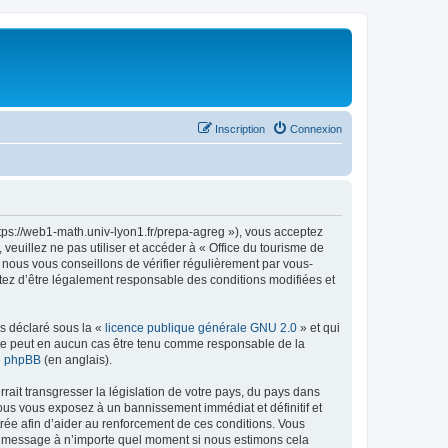
Inscription
Connexion
ttps://web1-math.univ-lyon1.fr/prepa-agreg »), vous acceptez
euillez ne pas utiliser et accéder à « Office du tourisme de
nous vous conseillons de vérifier régulièrement par vous-
ptez d’être légalement responsable des conditions modifiées et
ns déclaré sous la «
licence publique générale GNU 2.0
» et qui
ed ne peut en aucun cas être tenu comme responsable de la
de phpBB
(en anglais).
ait transgresser la législation de votre pays, du pays dans
vous vous exposez à un bannissement immédiat et définitif et
strée afin d’aider au renforcement de ces conditions. Vous
t et message à n’importe quel moment si nous estimons cela