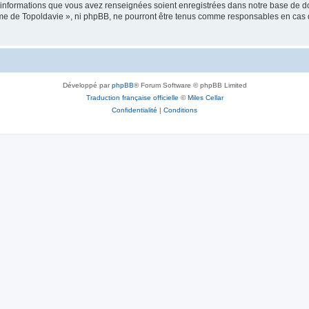
es informations que vous avez renseignées soient enregistrées dans notre base de 
isme de Topoldavie », ni phpBB, ne pourront être tenus comme responsables en cas 
Développé par
phpBB
® Forum Software © phpBB Limited
Traduction française officielle
©
Miles Cellar
Confidentialité
|
Conditions