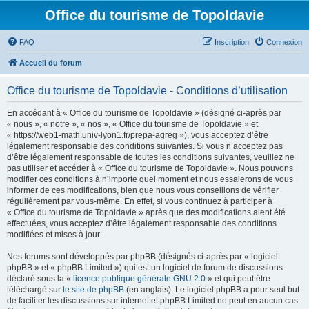
Office du tourisme de Topoldavie
FAQ
Inscription
Connexion
Accueil du forum
Office du tourisme de Topoldavie - Conditions d’utilisation
En accédant à « Office du tourisme de Topoldavie » (désigné ci-après par
« nous », « notre », « nos », « Office du tourisme de Topoldavie » et
« https://web1-math.univ-lyon1.fr/prepa-agreg »), vous acceptez d’être
légalement responsable des conditions suivantes. Si vous n’acceptez pas
d’être légalement responsable de toutes les conditions suivantes, veuillez ne
pas utiliser et accéder à « Office du tourisme de Topoldavie ». Nous pouvons
modifier ces conditions à n’importe quel moment et nous essaierons de vous
informer de ces modifications, bien que nous vous conseillons de vérifier
régulièrement par vous-même. En effet, si vous continuez à participer à
« Office du tourisme de Topoldavie » après que des modifications aient été
effectuées, vous acceptez d’être légalement responsable des conditions
modifiées et mises à jour.
Nos forums sont développés par phpBB (désignés ci-après par « logiciel
phpBB » et « phpBB Limited ») qui est un logiciel de forum de discussions
déclaré sous la «
licence publique générale GNU 2.0
» et qui peut être
téléchargé sur
le site de phpBB
(en anglais). Le logiciel phpBB a pour seul but
de faciliter les discussions sur internet et phpBB Limited ne peut en aucun cas