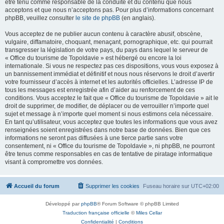
être tenu comme responsable de la conduite et du contenu que nous
acceptons et que nous n’acceptons pas. Pour plus d’informations concernant
phpBB, veuillez consulter
le site de phpBB
(en anglais).
Vous acceptez de ne publier aucun contenu à caractère abusif, obscène,
vulgaire, diffamatoire, choquant, menaçant, pornographique, etc. qui pourrait
transgresser la législation de votre pays, du pays dans lequel le serveur de
« Office du tourisme de Topoldavie » est hébergé ou encore la loi
internationale. Si vous ne respectez pas ces dispositions, vous vous exposez à
un bannissement immédiat et définitif et nous nous réservons le droit d’avertir
votre fournisseur d’accès à internet et les autorités officielles. L’adresse IP de
tous les messages est enregistrée afin d’aider au renforcement de ces
conditions. Vous acceptez le fait que « Office du tourisme de Topoldavie » ait le
droit de supprimer, de modifier, de déplacer ou de verrouiller n’importe quel
sujet et message à n’importe quel moment si nous estimons cela nécessaire.
En tant qu’utilisateur, vous acceptez que toutes les informations que vous avez
renseignées soient enregistrées dans notre base de données. Bien que ces
informations ne seront pas diffusées à une tierce partie sans votre
consentement, ni « Office du tourisme de Topoldavie », ni phpBB, ne pourront
être tenus comme responsables en cas de tentative de piratage informatique
visant à compromettre vos données.
Accueil du forum
Supprimer les cookies
Fuseau horaire sur
UTC+02:00
Développé par
phpBB
® Forum Software © phpBB Limited
Traduction française officielle
©
Miles Cellar
Confidentialité
|
Conditions