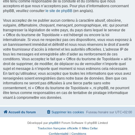
être tenu comme responsable de la conduite et du contenu que nous
acceptons et que nous n’acceptons pas. Pour plus d’informations concernant
phpBB, veuillez consulter
le site de phpBB
(en anglais).
Vous acceptez de ne publier aucun contenu à caractère abusif, obscène,
vulgaire, diffamatoire, choquant, menaçant, pornographique, etc. qui pourrait
transgresser la législation de votre pays, du pays dans lequel le serveur de
« Office du tourisme de Topoldavie » est hébergé ou encore la loi
internationale. Si vous ne respectez pas ces dispositions, vous vous exposez à
un bannissement immédiat et définitif et nous nous réservons le droit d’avertir
votre fournisseur d’accès à internet et les autorités officielles. L’adresse IP de
tous les messages est enregistrée afin d’aider au renforcement de ces
conditions. Vous acceptez le fait que « Office du tourisme de Topoldavie » ait le
droit de supprimer, de modifier, de déplacer ou de verrouiller n’importe quel
sujet et message à n’importe quel moment si nous estimons cela nécessaire.
En tant qu’utilisateur, vous acceptez que toutes les informations que vous avez
renseignées soient enregistrées dans notre base de données. Bien que ces
informations ne seront pas diffusées à une tierce partie sans votre
consentement, ni « Office du tourisme de Topoldavie », ni phpBB, ne pourront
être tenus comme responsables en cas de tentative de piratage informatique
visant à compromettre vos données.
Accueil du forum
Supprimer les cookies
Fuseau horaire sur
UTC+02:00
Développé par
phpBB
® Forum Software © phpBB Limited
Traduction française officielle
©
Miles Cellar
Confidentialité
|
Conditions