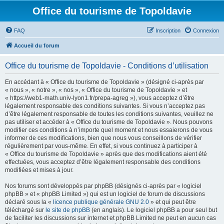
Office du tourisme de Topoldavie
FAQ
Inscription
Connexion
Accueil du forum
Office du tourisme de Topoldavie - Conditions d’utilisation
En accédant à « Office du tourisme de Topoldavie » (désigné ci-après par
« nous », « notre », « nos », « Office du tourisme de Topoldavie » et
« https://web1-math.univ-lyon1.fr/prepa-agreg »), vous acceptez d’être
légalement responsable des conditions suivantes. Si vous n’acceptez pas
d’être légalement responsable de toutes les conditions suivantes, veuillez ne
pas utiliser et accéder à « Office du tourisme de Topoldavie ». Nous pouvons
modifier ces conditions à n’importe quel moment et nous essaierons de vous
informer de ces modifications, bien que nous vous conseillons de vérifier
régulièrement par vous-même. En effet, si vous continuez à participer à
« Office du tourisme de Topoldavie » après que des modifications aient été
effectuées, vous acceptez d’être légalement responsable des conditions
modifiées et mises à jour.
Nos forums sont développés par phpBB (désignés ci-après par « logiciel
phpBB » et « phpBB Limited ») qui est un logiciel de forum de discussions
déclaré sous la «
licence publique générale GNU 2.0
» et qui peut être
téléchargé sur
le site de phpBB
(en anglais). Le logiciel phpBB a pour seul but
de faciliter les discussions sur internet et phpBB Limited ne peut en aucun cas