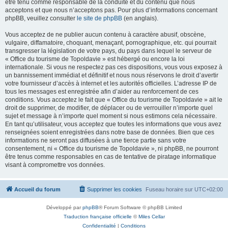
être tenu comme responsable de la conduite et du contenu que nous
acceptons et que nous n’acceptons pas. Pour plus d’informations concernant
phpBB, veuillez consulter
le site de phpBB
(en anglais).
Vous acceptez de ne publier aucun contenu à caractère abusif, obscène,
vulgaire, diffamatoire, choquant, menaçant, pornographique, etc. qui pourrait
transgresser la législation de votre pays, du pays dans lequel le serveur de
« Office du tourisme de Topoldavie » est hébergé ou encore la loi
internationale. Si vous ne respectez pas ces dispositions, vous vous exposez à
un bannissement immédiat et définitif et nous nous réservons le droit d’avertir
votre fournisseur d’accès à internet et les autorités officielles. L’adresse IP de
tous les messages est enregistrée afin d’aider au renforcement de ces
conditions. Vous acceptez le fait que « Office du tourisme de Topoldavie » ait le
droit de supprimer, de modifier, de déplacer ou de verrouiller n’importe quel
sujet et message à n’importe quel moment si nous estimons cela nécessaire.
En tant qu’utilisateur, vous acceptez que toutes les informations que vous avez
renseignées soient enregistrées dans notre base de données. Bien que ces
informations ne seront pas diffusées à une tierce partie sans votre
consentement, ni « Office du tourisme de Topoldavie », ni phpBB, ne pourront
être tenus comme responsables en cas de tentative de piratage informatique
visant à compromettre vos données.
Accueil du forum
Supprimer les cookies
Fuseau horaire sur
UTC+02:00
Développé par
phpBB
® Forum Software © phpBB Limited
Traduction française officielle
©
Miles Cellar
Confidentialité
|
Conditions