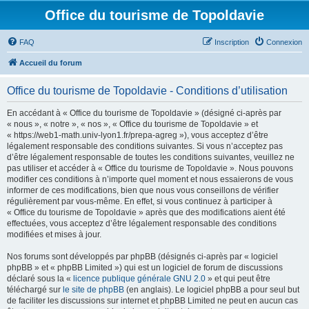
Office du tourisme de Topoldavie
FAQ
Inscription
Connexion
Accueil du forum
Office du tourisme de Topoldavie - Conditions d’utilisation
En accédant à « Office du tourisme de Topoldavie » (désigné ci-après par
« nous », « notre », « nos », « Office du tourisme de Topoldavie » et
« https://web1-math.univ-lyon1.fr/prepa-agreg »), vous acceptez d’être
légalement responsable des conditions suivantes. Si vous n’acceptez pas
d’être légalement responsable de toutes les conditions suivantes, veuillez ne
pas utiliser et accéder à « Office du tourisme de Topoldavie ». Nous pouvons
modifier ces conditions à n’importe quel moment et nous essaierons de vous
informer de ces modifications, bien que nous vous conseillons de vérifier
régulièrement par vous-même. En effet, si vous continuez à participer à
« Office du tourisme de Topoldavie » après que des modifications aient été
effectuées, vous acceptez d’être légalement responsable des conditions
modifiées et mises à jour.
Nos forums sont développés par phpBB (désignés ci-après par « logiciel
phpBB » et « phpBB Limited ») qui est un logiciel de forum de discussions
déclaré sous la «
licence publique générale GNU 2.0
» et qui peut être
téléchargé sur
le site de phpBB
(en anglais). Le logiciel phpBB a pour seul but
de faciliter les discussions sur internet et phpBB Limited ne peut en aucun cas