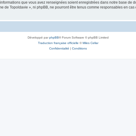
es informations que vous avez renseignées soient enregistrées dans notre base de 
isme de Topoldavie », ni phpBB, ne pourront être tenus comme responsables en cas 
Développé par
phpBB
® Forum Software © phpBB Limited
Traduction française officielle
©
Miles Cellar
Confidentialité
|
Conditions