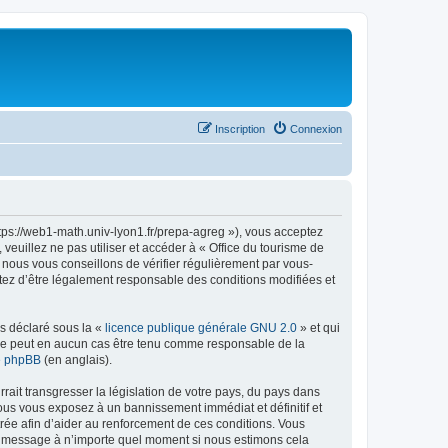
Inscription
Connexion
ttps://web1-math.univ-lyon1.fr/prepa-agreg »), vous acceptez
euillez ne pas utiliser et accéder à « Office du tourisme de
nous vous conseillons de vérifier régulièrement par vous-
ptez d’être légalement responsable des conditions modifiées et
ns déclaré sous la «
licence publique générale GNU 2.0
» et qui
ed ne peut en aucun cas être tenu comme responsable de la
de phpBB
(en anglais).
ait transgresser la législation de votre pays, du pays dans
vous vous exposez à un bannissement immédiat et définitif et
strée afin d’aider au renforcement de ces conditions. Vous
t et message à n’importe quel moment si nous estimons cela