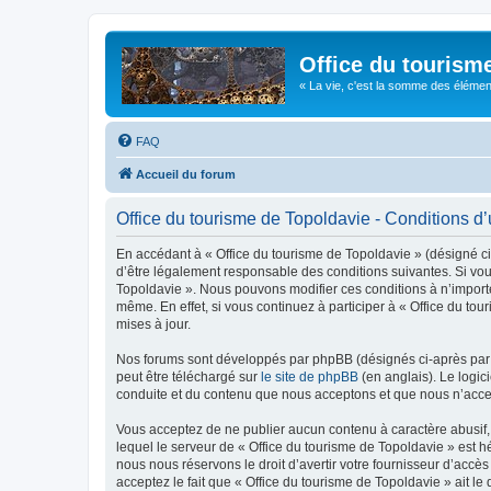
Office du tourism
« La vie, c'est la somme des éléments 
FAQ
Accueil du forum
Office du tourisme de Topoldavie - Conditions d’u
En accédant à « Office du tourisme de Topoldavie » (désigné ci-
d’être légalement responsable des conditions suivantes. Si vous
Topoldavie ». Nous pouvons modifier ces conditions à n’import
même. En effet, si vous continuez à participer à « Office du t
mises à jour.
Nos forums sont développés par phpBB (désignés ci-après par «
peut être téléchargé sur
le site de phpBB
(en anglais). Le logic
conduite et du contenu que nous acceptons et que nous n’acce
Vous acceptez de ne publier aucun contenu à caractère abusif, 
lequel le serveur de « Office du tourisme de Topoldavie » est h
nous nous réservons le droit d’avertir votre fournisseur d’accès
acceptez le fait que « Office du tourisme de Topoldavie » ait l