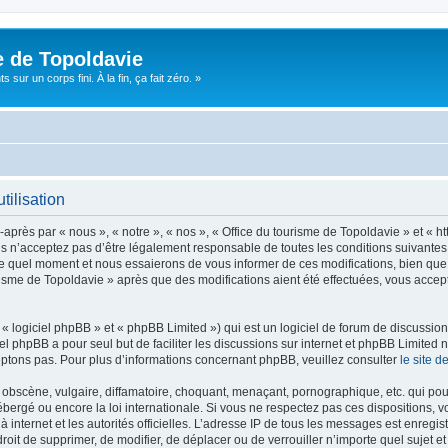
e de Topoldavie
sur un corps fini. À la fin, ça fait zéro. »
tilisation
après par « nous », « notre », « nos », « Office du tourisme de Topoldavie » et « h
 n’acceptez pas d’être légalement responsable de toutes les conditions suivantes, v
e quel moment et nous essaierons de vous informer de ces modifications, bien que 
ourisme de Topoldavie » après que des modifications aient été effectuées, vous acce
 logiciel phpBB » et « phpBB Limited ») qui est un logiciel de forum de discussio
iel phpBB a pour seul but de faciliter les discussions sur internet et phpBB Limit
ptons pas. Pour plus d’informations concernant phpBB, veuillez consulter
le site 
obscène, vulgaire, diffamatoire, choquant, menaçant, pornographique, etc. qui pourr
ébergé ou encore la loi internationale. Si vous ne respectez pas ces dispositions, 
 à internet et les autorités officielles. L’adresse IP de tous les messages est enregi
e droit de supprimer, de modifier, de déplacer ou de verrouiller n’importe quel suje