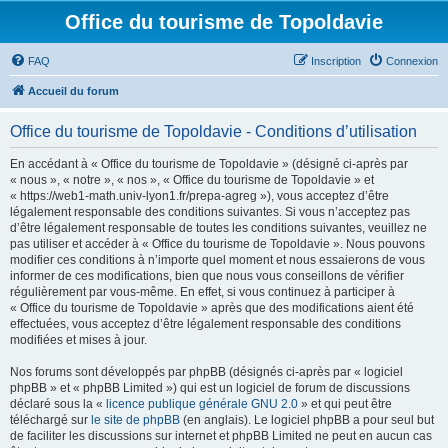
Office du tourisme de Topoldavie
FAQ
Inscription
Connexion
Accueil du forum
Office du tourisme de Topoldavie - Conditions d’utilisation
En accédant à « Office du tourisme de Topoldavie » (désigné ci-après par
« nous », « notre », « nos », « Office du tourisme de Topoldavie » et
« https://web1-math.univ-lyon1.fr/prepa-agreg »), vous acceptez d’être
légalement responsable des conditions suivantes. Si vous n’acceptez pas
d’être légalement responsable de toutes les conditions suivantes, veuillez ne
pas utiliser et accéder à « Office du tourisme de Topoldavie ». Nous pouvons
modifier ces conditions à n’importe quel moment et nous essaierons de vous
informer de ces modifications, bien que nous vous conseillons de vérifier
régulièrement par vous-même. En effet, si vous continuez à participer à
« Office du tourisme de Topoldavie » après que des modifications aient été
effectuées, vous acceptez d’être légalement responsable des conditions
modifiées et mises à jour.
Nos forums sont développés par phpBB (désignés ci-après par « logiciel
phpBB » et « phpBB Limited ») qui est un logiciel de forum de discussions
déclaré sous la «
licence publique générale GNU 2.0
» et qui peut être
téléchargé sur
le site de phpBB
(en anglais). Le logiciel phpBB a pour seul but
de faciliter les discussions sur internet et phpBB Limited ne peut en aucun cas