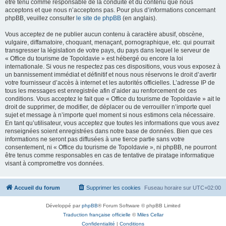
être tenu comme responsable de la conduite et du contenu que nous
acceptons et que nous n’acceptons pas. Pour plus d’informations concernant
phpBB, veuillez consulter
le site de phpBB
(en anglais).
Vous acceptez de ne publier aucun contenu à caractère abusif, obscène,
vulgaire, diffamatoire, choquant, menaçant, pornographique, etc. qui pourrait
transgresser la législation de votre pays, du pays dans lequel le serveur de
« Office du tourisme de Topoldavie » est hébergé ou encore la loi
internationale. Si vous ne respectez pas ces dispositions, vous vous exposez à
un bannissement immédiat et définitif et nous nous réservons le droit d’avertir
votre fournisseur d’accès à internet et les autorités officielles. L’adresse IP de
tous les messages est enregistrée afin d’aider au renforcement de ces
conditions. Vous acceptez le fait que « Office du tourisme de Topoldavie » ait le
droit de supprimer, de modifier, de déplacer ou de verrouiller n’importe quel
sujet et message à n’importe quel moment si nous estimons cela nécessaire.
En tant qu’utilisateur, vous acceptez que toutes les informations que vous avez
renseignées soient enregistrées dans notre base de données. Bien que ces
informations ne seront pas diffusées à une tierce partie sans votre
consentement, ni « Office du tourisme de Topoldavie », ni phpBB, ne pourront
être tenus comme responsables en cas de tentative de piratage informatique
visant à compromettre vos données.
Accueil du forum
Supprimer les cookies
Fuseau horaire sur
UTC+02:00
Développé par
phpBB
® Forum Software © phpBB Limited
Traduction française officielle
©
Miles Cellar
Confidentialité
|
Conditions