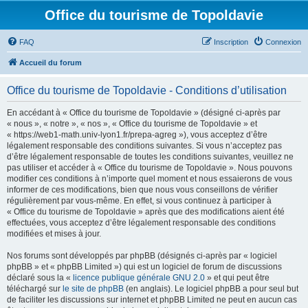
Office du tourisme de Topoldavie
FAQ
Inscription
Connexion
Accueil du forum
Office du tourisme de Topoldavie - Conditions d’utilisation
En accédant à « Office du tourisme de Topoldavie » (désigné ci-après par
« nous », « notre », « nos », « Office du tourisme de Topoldavie » et
« https://web1-math.univ-lyon1.fr/prepa-agreg »), vous acceptez d’être
légalement responsable des conditions suivantes. Si vous n’acceptez pas
d’être légalement responsable de toutes les conditions suivantes, veuillez ne
pas utiliser et accéder à « Office du tourisme de Topoldavie ». Nous pouvons
modifier ces conditions à n’importe quel moment et nous essaierons de vous
informer de ces modifications, bien que nous vous conseillons de vérifier
régulièrement par vous-même. En effet, si vous continuez à participer à
« Office du tourisme de Topoldavie » après que des modifications aient été
effectuées, vous acceptez d’être légalement responsable des conditions
modifiées et mises à jour.
Nos forums sont développés par phpBB (désignés ci-après par « logiciel
phpBB » et « phpBB Limited ») qui est un logiciel de forum de discussions
déclaré sous la «
licence publique générale GNU 2.0
» et qui peut être
téléchargé sur
le site de phpBB
(en anglais). Le logiciel phpBB a pour seul but
de faciliter les discussions sur internet et phpBB Limited ne peut en aucun cas