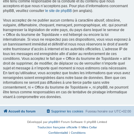
être tenu comme responsable de la conduite et du contenu que nous
acceptons et que nous n’acceptons pas. Pour plus d’informations concernant
phpBB, veuillez consulter
le site de phpBB
(en anglais).
Vous acceptez de ne publier aucun contenu à caractère abusif, obscène,
vulgaire, diffamatoire, choquant, menaçant, pornographique, etc. qui pourrait
transgresser la législation de votre pays, du pays dans lequel le serveur de
« Office du tourisme de Topoldavie » est hébergé ou encore la loi
internationale. Si vous ne respectez pas ces dispositions, vous vous exposez à
un bannissement immédiat et définitif et nous nous réservons le droit d’avertir
votre fournisseur d’accès à internet et les autorités officielles. L’adresse IP de
tous les messages est enregistrée afin d’aider au renforcement de ces
conditions. Vous acceptez le fait que « Office du tourisme de Topoldavie » ait le
droit de supprimer, de modifier, de déplacer ou de verrouiller n’importe quel
sujet et message à n’importe quel moment si nous estimons cela nécessaire.
En tant qu’utilisateur, vous acceptez que toutes les informations que vous avez
renseignées soient enregistrées dans notre base de données. Bien que ces
informations ne seront pas diffusées à une tierce partie sans votre
consentement, ni « Office du tourisme de Topoldavie », ni phpBB, ne pourront
être tenus comme responsables en cas de tentative de piratage informatique
visant à compromettre vos données.
Accueil du forum
Supprimer les cookies
Fuseau horaire sur
UTC+02:00
Développé par
phpBB
® Forum Software © phpBB Limited
Traduction française officielle
©
Miles Cellar
Confidentialité
|
Conditions