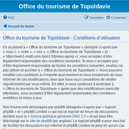
Office du tourisme de Topoldavie
FAQ
Inscription
Connexion
Accueil du forum
Office du tourisme de Topoldavie - Conditions d’utilisation
En accédant à « Office du tourisme de Topoldavie » (désigné ci-après par
« nous », « notre », « nos », « Office du tourisme de Topoldavie » et
« https://web1-math.univ-lyon1.fr/prepa-agreg »), vous acceptez d’être
légalement responsable des conditions suivantes. Si vous n’acceptez pas
d’être légalement responsable de toutes les conditions suivantes, veuillez ne
pas utiliser et accéder à « Office du tourisme de Topoldavie ». Nous pouvons
modifier ces conditions à n’importe quel moment et nous essaierons de vous
informer de ces modifications, bien que nous vous conseillons de vérifier
régulièrement par vous-même. En effet, si vous continuez à participer à
« Office du tourisme de Topoldavie » après que des modifications aient été
effectuées, vous acceptez d’être légalement responsable des conditions
modifiées et mises à jour.
Nos forums sont développés par phpBB (désignés ci-après par « logiciel
phpBB » et « phpBB Limited ») qui est un logiciel de forum de discussions
déclaré sous la «
licence publique générale GNU 2.0
» et qui peut être
téléchargé sur
le site de phpBB
(en anglais). Le logiciel phpBB a pour seul but
de faciliter les discussions sur internet et phpBB Limited ne peut en aucun cas