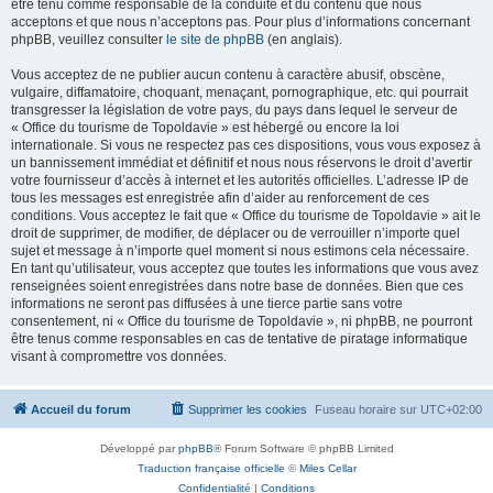
être tenu comme responsable de la conduite et du contenu que nous
acceptons et que nous n’acceptons pas. Pour plus d’informations concernant
phpBB, veuillez consulter
le site de phpBB
(en anglais).
Vous acceptez de ne publier aucun contenu à caractère abusif, obscène,
vulgaire, diffamatoire, choquant, menaçant, pornographique, etc. qui pourrait
transgresser la législation de votre pays, du pays dans lequel le serveur de
« Office du tourisme de Topoldavie » est hébergé ou encore la loi
internationale. Si vous ne respectez pas ces dispositions, vous vous exposez à
un bannissement immédiat et définitif et nous nous réservons le droit d’avertir
votre fournisseur d’accès à internet et les autorités officielles. L’adresse IP de
tous les messages est enregistrée afin d’aider au renforcement de ces
conditions. Vous acceptez le fait que « Office du tourisme de Topoldavie » ait le
droit de supprimer, de modifier, de déplacer ou de verrouiller n’importe quel
sujet et message à n’importe quel moment si nous estimons cela nécessaire.
En tant qu’utilisateur, vous acceptez que toutes les informations que vous avez
renseignées soient enregistrées dans notre base de données. Bien que ces
informations ne seront pas diffusées à une tierce partie sans votre
consentement, ni « Office du tourisme de Topoldavie », ni phpBB, ne pourront
être tenus comme responsables en cas de tentative de piratage informatique
visant à compromettre vos données.
Accueil du forum
Supprimer les cookies
Fuseau horaire sur
UTC+02:00
Développé par
phpBB
® Forum Software © phpBB Limited
Traduction française officielle
©
Miles Cellar
Confidentialité
|
Conditions