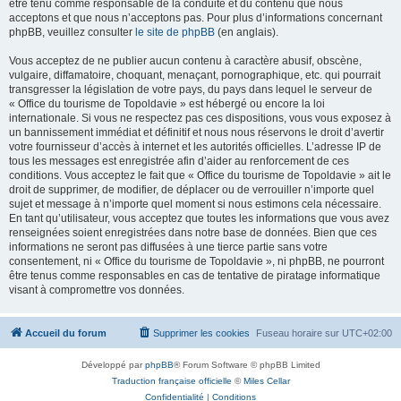
être tenu comme responsable de la conduite et du contenu que nous
acceptons et que nous n’acceptons pas. Pour plus d’informations concernant
phpBB, veuillez consulter
le site de phpBB
(en anglais).
Vous acceptez de ne publier aucun contenu à caractère abusif, obscène,
vulgaire, diffamatoire, choquant, menaçant, pornographique, etc. qui pourrait
transgresser la législation de votre pays, du pays dans lequel le serveur de
« Office du tourisme de Topoldavie » est hébergé ou encore la loi
internationale. Si vous ne respectez pas ces dispositions, vous vous exposez à
un bannissement immédiat et définitif et nous nous réservons le droit d’avertir
votre fournisseur d’accès à internet et les autorités officielles. L’adresse IP de
tous les messages est enregistrée afin d’aider au renforcement de ces
conditions. Vous acceptez le fait que « Office du tourisme de Topoldavie » ait le
droit de supprimer, de modifier, de déplacer ou de verrouiller n’importe quel
sujet et message à n’importe quel moment si nous estimons cela nécessaire.
En tant qu’utilisateur, vous acceptez que toutes les informations que vous avez
renseignées soient enregistrées dans notre base de données. Bien que ces
informations ne seront pas diffusées à une tierce partie sans votre
consentement, ni « Office du tourisme de Topoldavie », ni phpBB, ne pourront
être tenus comme responsables en cas de tentative de piratage informatique
visant à compromettre vos données.
Accueil du forum
Supprimer les cookies
Fuseau horaire sur
UTC+02:00
Développé par
phpBB
® Forum Software © phpBB Limited
Traduction française officielle
©
Miles Cellar
Confidentialité
|
Conditions