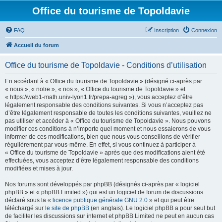
Office du tourisme de Topoldavie
FAQ
Inscription
Connexion
Accueil du forum
Office du tourisme de Topoldavie - Conditions d’utilisation
En accédant à « Office du tourisme de Topoldavie » (désigné ci-après par
« nous », « notre », « nos », « Office du tourisme de Topoldavie » et
« https://web1-math.univ-lyon1.fr/prepa-agreg »), vous acceptez d’être
légalement responsable des conditions suivantes. Si vous n’acceptez pas
d’être légalement responsable de toutes les conditions suivantes, veuillez ne
pas utiliser et accéder à « Office du tourisme de Topoldavie ». Nous pouvons
modifier ces conditions à n’importe quel moment et nous essaierons de vous
informer de ces modifications, bien que nous vous conseillons de vérifier
régulièrement par vous-même. En effet, si vous continuez à participer à
« Office du tourisme de Topoldavie » après que des modifications aient été
effectuées, vous acceptez d’être légalement responsable des conditions
modifiées et mises à jour.
Nos forums sont développés par phpBB (désignés ci-après par « logiciel
phpBB » et « phpBB Limited ») qui est un logiciel de forum de discussions
déclaré sous la «
licence publique générale GNU 2.0
» et qui peut être
téléchargé sur
le site de phpBB
(en anglais). Le logiciel phpBB a pour seul but
de faciliter les discussions sur internet et phpBB Limited ne peut en aucun cas