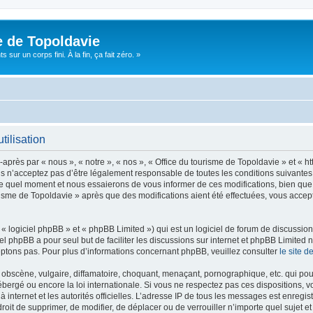
e de Topoldavie
sur un corps fini. À la fin, ça fait zéro. »
tilisation
après par « nous », « notre », « nos », « Office du tourisme de Topoldavie » et « h
 n’acceptez pas d’être légalement responsable de toutes les conditions suivantes, v
e quel moment et nous essaierons de vous informer de ces modifications, bien que 
ourisme de Topoldavie » après que des modifications aient été effectuées, vous acce
 logiciel phpBB » et « phpBB Limited ») qui est un logiciel de forum de discussio
iel phpBB a pour seul but de faciliter les discussions sur internet et phpBB Limit
ptons pas. Pour plus d’informations concernant phpBB, veuillez consulter
le site 
obscène, vulgaire, diffamatoire, choquant, menaçant, pornographique, etc. qui pourr
ébergé ou encore la loi internationale. Si vous ne respectez pas ces dispositions, 
 à internet et les autorités officielles. L’adresse IP de tous les messages est enregi
e droit de supprimer, de modifier, de déplacer ou de verrouiller n’importe quel suje