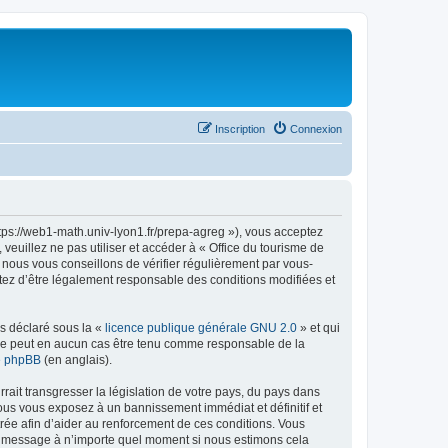
Inscription
Connexion
ttps://web1-math.univ-lyon1.fr/prepa-agreg »), vous acceptez
euillez ne pas utiliser et accéder à « Office du tourisme de
nous vous conseillons de vérifier régulièrement par vous-
ptez d’être légalement responsable des conditions modifiées et
ns déclaré sous la «
licence publique générale GNU 2.0
» et qui
ed ne peut en aucun cas être tenu comme responsable de la
de phpBB
(en anglais).
ait transgresser la législation de votre pays, du pays dans
vous vous exposez à un bannissement immédiat et définitif et
strée afin d’aider au renforcement de ces conditions. Vous
t et message à n’importe quel moment si nous estimons cela