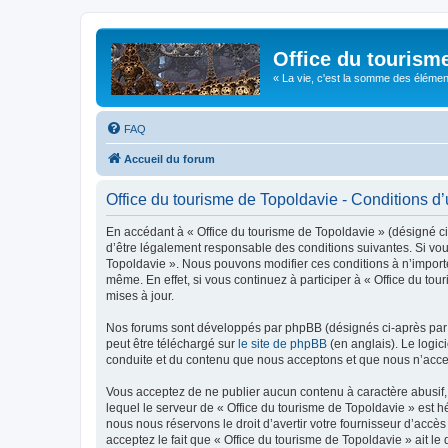
Office du tourism
« La vie, c'est la somme des éléments 
FAQ
Accueil du forum
Office du tourisme de Topoldavie - Conditions d’u
En accédant à « Office du tourisme de Topoldavie » (désigné ci-
d’être légalement responsable des conditions suivantes. Si vous
Topoldavie ». Nous pouvons modifier ces conditions à n’import
même. En effet, si vous continuez à participer à « Office du t
mises à jour.
Nos forums sont développés par phpBB (désignés ci-après par «
peut être téléchargé sur
le site de phpBB
(en anglais). Le logic
conduite et du contenu que nous acceptons et que nous n’acce
Vous acceptez de ne publier aucun contenu à caractère abusif, 
lequel le serveur de « Office du tourisme de Topoldavie » est h
nous nous réservons le droit d’avertir votre fournisseur d’accès
acceptez le fait que « Office du tourisme de Topoldavie » ait l