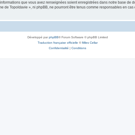
es informations que vous avez renseignées soient enregistrées dans notre base de 
isme de Topoldavie », ni phpBB, ne pourront être tenus comme responsables en cas 
Développé par
phpBB
® Forum Software © phpBB Limited
Traduction française officielle
©
Miles Cellar
Confidentialité
|
Conditions