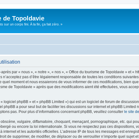
e de Topoldavie
sur un corps fini. À la fin, ça fait zéro. »
tilisation
après par « nous », « notre », « nos », « Office du tourisme de Topoldavie » et « h
 n’acceptez pas d’être légalement responsable de toutes les conditions suivantes, v
e quel moment et nous essaierons de vous informer de ces modifications, bien que 
ourisme de Topoldavie » après que des modifications aient été effectuées, vous acce
 logiciel phpBB » et « phpBB Limited ») qui est un logiciel de forum de discussio
iel phpBB a pour seul but de faciliter les discussions sur internet et phpBB Limit
ptons pas. Pour plus d’informations concernant phpBB, veuillez consulter
le site 
obscène, vulgaire, diffamatoire, choquant, menaçant, pornographique, etc. qui pourr
ébergé ou encore la loi internationale. Si vous ne respectez pas ces dispositions, 
 à internet et les autorités officielles. L’adresse IP de tous les messages est enregi
e droit de supprimer, de modifier, de déplacer ou de verrouiller n’importe quel suje