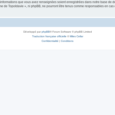
es informations que vous avez renseignées soient enregistrées dans notre base de 
isme de Topoldavie », ni phpBB, ne pourront être tenus comme responsables en cas 
Développé par
phpBB
® Forum Software © phpBB Limited
Traduction française officielle
©
Miles Cellar
Confidentialité
|
Conditions