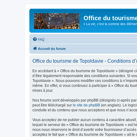
Office du tourism
« La vie, c'est la somme des éléments 
FAQ
Accueil du forum
Office du tourisme de Topoldavie - Conditions d’u
En accédant à « Office du tourisme de Topoldavie » (désigné ci-
d’être légalement responsable des conditions suivantes. Si vous
Topoldavie ». Nous pouvons modifier ces conditions à n’import
même. En effet, si vous continuez à participer à « Office du t
mises à jour.
Nos forums sont développés par phpBB (désignés ci-après par «
peut être téléchargé sur
le site de phpBB
(en anglais). Le logic
conduite et du contenu que nous acceptons et que nous n’acce
Vous acceptez de ne publier aucun contenu à caractère abusif, 
lequel le serveur de « Office du tourisme de Topoldavie » est h
nous nous réservons le droit d’avertir votre fournisseur d’accès
acceptez le fait que « Office du tourisme de Topoldavie » ait l