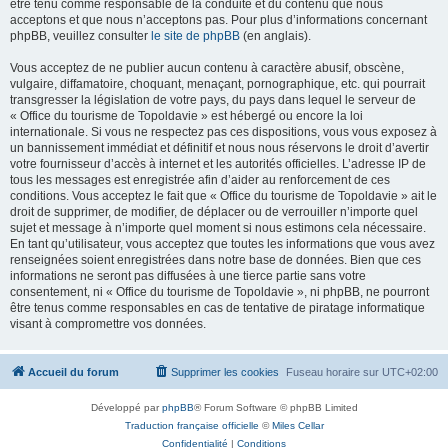
être tenu comme responsable de la conduite et du contenu que nous
acceptons et que nous n’acceptons pas. Pour plus d’informations concernant
phpBB, veuillez consulter
le site de phpBB
(en anglais).
Vous acceptez de ne publier aucun contenu à caractère abusif, obscène,
vulgaire, diffamatoire, choquant, menaçant, pornographique, etc. qui pourrait
transgresser la législation de votre pays, du pays dans lequel le serveur de
« Office du tourisme de Topoldavie » est hébergé ou encore la loi
internationale. Si vous ne respectez pas ces dispositions, vous vous exposez à
un bannissement immédiat et définitif et nous nous réservons le droit d’avertir
votre fournisseur d’accès à internet et les autorités officielles. L’adresse IP de
tous les messages est enregistrée afin d’aider au renforcement de ces
conditions. Vous acceptez le fait que « Office du tourisme de Topoldavie » ait le
droit de supprimer, de modifier, de déplacer ou de verrouiller n’importe quel
sujet et message à n’importe quel moment si nous estimons cela nécessaire.
En tant qu’utilisateur, vous acceptez que toutes les informations que vous avez
renseignées soient enregistrées dans notre base de données. Bien que ces
informations ne seront pas diffusées à une tierce partie sans votre
consentement, ni « Office du tourisme de Topoldavie », ni phpBB, ne pourront
être tenus comme responsables en cas de tentative de piratage informatique
visant à compromettre vos données.
Accueil du forum
Supprimer les cookies
Fuseau horaire sur
UTC+02:00
Développé par
phpBB
® Forum Software © phpBB Limited
Traduction française officielle
©
Miles Cellar
Confidentialité
|
Conditions