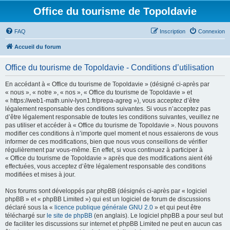
Office du tourisme de Topoldavie
FAQ
Inscription
Connexion
Accueil du forum
Office du tourisme de Topoldavie - Conditions d’utilisation
En accédant à « Office du tourisme de Topoldavie » (désigné ci-après par
« nous », « notre », « nos », « Office du tourisme de Topoldavie » et
« https://web1-math.univ-lyon1.fr/prepa-agreg »), vous acceptez d’être
légalement responsable des conditions suivantes. Si vous n’acceptez pas
d’être légalement responsable de toutes les conditions suivantes, veuillez ne
pas utiliser et accéder à « Office du tourisme de Topoldavie ». Nous pouvons
modifier ces conditions à n’importe quel moment et nous essaierons de vous
informer de ces modifications, bien que nous vous conseillons de vérifier
régulièrement par vous-même. En effet, si vous continuez à participer à
« Office du tourisme de Topoldavie » après que des modifications aient été
effectuées, vous acceptez d’être légalement responsable des conditions
modifiées et mises à jour.
Nos forums sont développés par phpBB (désignés ci-après par « logiciel
phpBB » et « phpBB Limited ») qui est un logiciel de forum de discussions
déclaré sous la «
licence publique générale GNU 2.0
» et qui peut être
téléchargé sur
le site de phpBB
(en anglais). Le logiciel phpBB a pour seul but
de faciliter les discussions sur internet et phpBB Limited ne peut en aucun cas