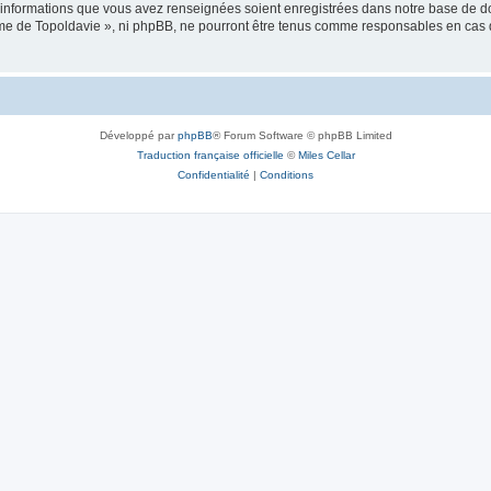
es informations que vous avez renseignées soient enregistrées dans notre base de 
isme de Topoldavie », ni phpBB, ne pourront être tenus comme responsables en cas 
Développé par
phpBB
® Forum Software © phpBB Limited
Traduction française officielle
©
Miles Cellar
Confidentialité
|
Conditions