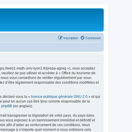
Inscription
Connexion
ttps://web1-math.univ-lyon1.fr/prepa-agreg »), vous acceptez
euillez ne pas utiliser et accéder à « Office du tourisme de
nous vous conseillons de vérifier régulièrement par vous-
ptez d’être légalement responsable des conditions modifiées et
ns déclaré sous la «
licence publique générale GNU 2.0
» et qui
ed ne peut en aucun cas être tenu comme responsable de la
de phpBB
(en anglais).
ait transgresser la législation de votre pays, du pays dans
vous vous exposez à un bannissement immédiat et définitif et
strée afin d’aider au renforcement de ces conditions. Vous
t et message à n’importe quel moment si nous estimons cela