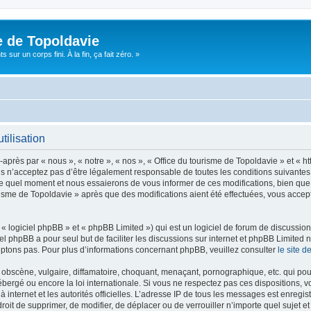
e de Topoldavie
sur un corps fini. À la fin, ça fait zéro. »
tilisation
après par « nous », « notre », « nos », « Office du tourisme de Topoldavie » et « h
 n’acceptez pas d’être légalement responsable de toutes les conditions suivantes, v
e quel moment et nous essaierons de vous informer de ces modifications, bien que 
ourisme de Topoldavie » après que des modifications aient été effectuées, vous acce
 logiciel phpBB » et « phpBB Limited ») qui est un logiciel de forum de discussio
iel phpBB a pour seul but de faciliter les discussions sur internet et phpBB Limit
ptons pas. Pour plus d’informations concernant phpBB, veuillez consulter
le site 
obscène, vulgaire, diffamatoire, choquant, menaçant, pornographique, etc. qui pourr
ébergé ou encore la loi internationale. Si vous ne respectez pas ces dispositions, 
 à internet et les autorités officielles. L’adresse IP de tous les messages est enregi
e droit de supprimer, de modifier, de déplacer ou de verrouiller n’importe quel suje