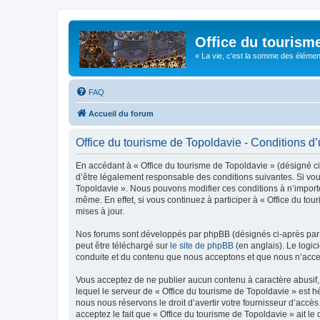
Office du tourism
« La vie, c'est la somme des éléments 
FAQ
Accueil du forum
Office du tourisme de Topoldavie - Conditions d’u
En accédant à « Office du tourisme de Topoldavie » (désigné ci-
d’être légalement responsable des conditions suivantes. Si vous
Topoldavie ». Nous pouvons modifier ces conditions à n’import
même. En effet, si vous continuez à participer à « Office du t
mises à jour.
Nos forums sont développés par phpBB (désignés ci-après par «
peut être téléchargé sur
le site de phpBB
(en anglais). Le logic
conduite et du contenu que nous acceptons et que nous n’acce
Vous acceptez de ne publier aucun contenu à caractère abusif, 
lequel le serveur de « Office du tourisme de Topoldavie » est h
nous nous réservons le droit d’avertir votre fournisseur d’accès
acceptez le fait que « Office du tourisme de Topoldavie » ait l