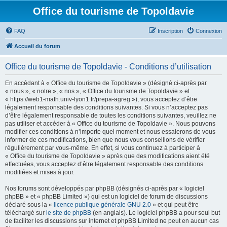
Office du tourisme de Topoldavie
FAQ
Inscription
Connexion
Accueil du forum
Office du tourisme de Topoldavie - Conditions d’utilisation
En accédant à « Office du tourisme de Topoldavie » (désigné ci-après par
« nous », « notre », « nos », « Office du tourisme de Topoldavie » et
« https://web1-math.univ-lyon1.fr/prepa-agreg »), vous acceptez d’être
légalement responsable des conditions suivantes. Si vous n’acceptez pas
d’être légalement responsable de toutes les conditions suivantes, veuillez ne
pas utiliser et accéder à « Office du tourisme de Topoldavie ». Nous pouvons
modifier ces conditions à n’importe quel moment et nous essaierons de vous
informer de ces modifications, bien que nous vous conseillons de vérifier
régulièrement par vous-même. En effet, si vous continuez à participer à
« Office du tourisme de Topoldavie » après que des modifications aient été
effectuées, vous acceptez d’être légalement responsable des conditions
modifiées et mises à jour.
Nos forums sont développés par phpBB (désignés ci-après par « logiciel
phpBB » et « phpBB Limited ») qui est un logiciel de forum de discussions
déclaré sous la «
licence publique générale GNU 2.0
» et qui peut être
téléchargé sur
le site de phpBB
(en anglais). Le logiciel phpBB a pour seul but
de faciliter les discussions sur internet et phpBB Limited ne peut en aucun cas