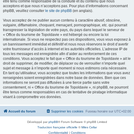
être tenu comme responsable de la conduite et du contenu que nous
acceptons et que nous n’acceptons pas. Pour plus d’informations concernant
phpBB, veuillez consulter
le site de phpBB
(en anglais).
Vous acceptez de ne publier aucun contenu à caractère abusif, obscène,
vulgaire, diffamatoire, choquant, menaçant, pornographique, etc. qui pourrait
transgresser la législation de votre pays, du pays dans lequel le serveur de
« Office du tourisme de Topoldavie » est hébergé ou encore la loi
internationale. Si vous ne respectez pas ces dispositions, vous vous exposez à
un bannissement immédiat et définitif et nous nous réservons le droit d’avertir
votre fournisseur d’accès à internet et les autorités officielles. L’adresse IP de
tous les messages est enregistrée afin d’aider au renforcement de ces
conditions. Vous acceptez le fait que « Office du tourisme de Topoldavie » ait le
droit de supprimer, de modifier, de déplacer ou de verrouiller n’importe quel
sujet et message à n’importe quel moment si nous estimons cela nécessaire.
En tant qu’utilisateur, vous acceptez que toutes les informations que vous avez
renseignées soient enregistrées dans notre base de données. Bien que ces
informations ne seront pas diffusées à une tierce partie sans votre
consentement, ni « Office du tourisme de Topoldavie », ni phpBB, ne pourront
être tenus comme responsables en cas de tentative de piratage informatique
visant à compromettre vos données.
Accueil du forum
Supprimer les cookies
Fuseau horaire sur
UTC+02:00
Développé par
phpBB
® Forum Software © phpBB Limited
Traduction française officielle
©
Miles Cellar
Confidentialité
|
Conditions